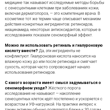
медицине так называют исследуемые методы борьбы
с сенесцентными клетками при заболеваниях кожи,
включая дерматопороз, — это компетенция врача. В
косметике тот же термин чаще описывает механизм
действия конкретных ингредиентов: ретиноидов,
ниацинамида, некоторых антиоксидантов, которые в
исследованиях показали сеноморфный эффект.
Можно ли использовать ретиналь и гиалуроновую
кислоту вместе?
Да, эти ингредиенты не
конфликтуют. Гиалуроновая кислота наносится на
влажную кожу до или после ретиноида и смягчает
сухость, которая часто сопровождает начало
использования ретиноидов.
С какого возраста имеет смысл задумываться о
сеноморфном уходе?
Жёсткого порога
исследования не называют — накопление
сенесцентных клеток идёт постепенно и ускоряется с
возрастом и УФ-нагрузкой. На практике интерес к
таким активам обычно появляется ближе к 30 годам,