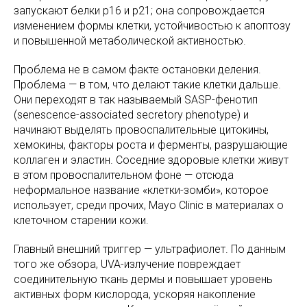
запускают белки p16 и p21; она сопровождается
изменением формы клетки, устойчивостью к апоптозу
и повышенной метаболической активностью.
Проблема не в самом факте остановки деления.
Проблема — в том, что делают такие клетки дальше.
Они переходят в так называемый SASP-фенотип
(senescence-associated secretory phenotype) и
начинают выделять провоспалительные цитокины,
хемокины, факторы роста и ферменты, разрушающие
коллаген и эластин. Соседние здоровые клетки живут
в этом провоспалительном фоне — отсюда
неформальное название «клетки-зомби», которое
использует, среди прочих, Mayo Clinic в материалах о
клеточном старении кожи.
Главный внешний триггер — ультрафиолет. По данным
того же обзора, UVA-излучение повреждает
соединительную ткань дермы и повышает уровень
активных форм кислорода, ускоряя накопление