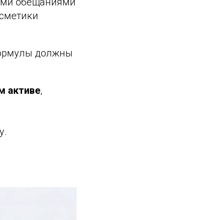
выми обещаниями
осметики
формулы должны
м активе
,
у.