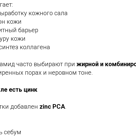
гает:
выработку кожного сала
он кожи
щитный барьер
туру кожи
синтез коллагена
амид часто выбирают при
жирной и комбинир
иренных порах и неровном тоне.
ле есть цинк
отки добавлен
zinc PCA
.
ь себум