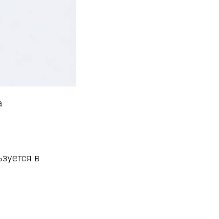
а
ьзуется в