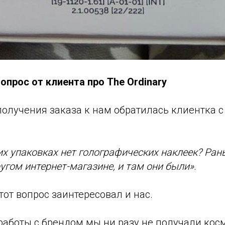
прос от клиента про The Ordinary
получения заказа к нам обратилась клиентка
х упаковках нет голографических наклеек? Ран
ругом интернет-магазине, и там они были».
этот вопрос заинтересовал и нас.
 работы с брендом мы ни разу не получали кос