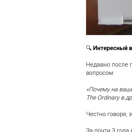
🔍
Интересный во
Недавно после 
вопросом:
«Почему на ваши
The Ordinary в д
Честно говоря, 
За почти 3 года