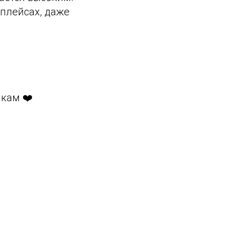
тплейсах, даже
икам ❤️