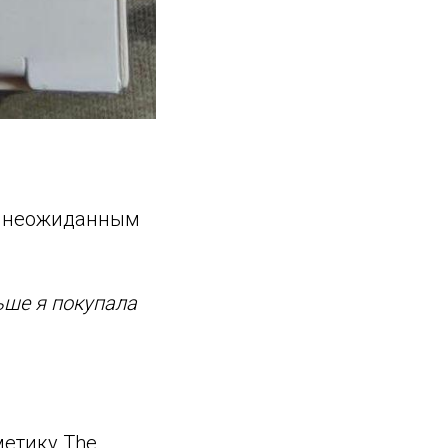
 с неожиданным
ьше я покупала
метику The