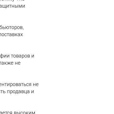
 защитными
бьюторов,
поставках
фии товаров и
также не
ентироваться не
ть продавца и
ается высоким.