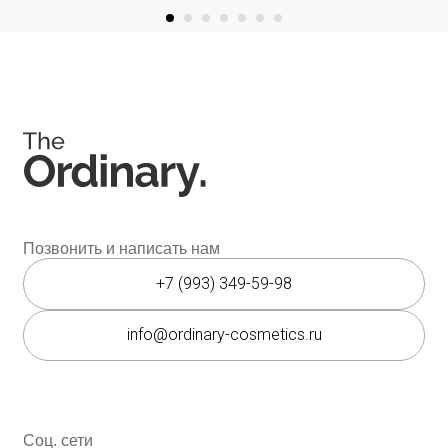
Контакты
Контакты
Юридическая документация
Публичная оферта
Политика конфиденциальности
Политика возврата и обмена
Данные о компании
ИП Фомина Е.А.
ИНН: 370305605701
ОГРНИП:
325508100410286