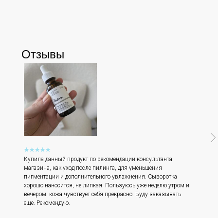
Instagram является запрещённой экстремистской
организацией на территории РФ.
Мессенджеры
Отзывы
Каталог
Покупателям
Косметика The Ordinary
Доставка и оплата
Косметика The INKEY
Самовывоз
Корейская косметика
Скидки
★★★★★
Купила данный продукт по рекомендации консультанта
магазина, как уход после пилинга, для уменьшения
пигментации и дополнительного увлажнения. Сыворотка
хорошо наносится, не липкая. Пользуюсь уже неделю утром и
Полезное
О бренде
вечером. кожа чувствует себя прекрасно. Буду заказывать
Блог
О нас
еще. Рекомендую.
История The Ordinary