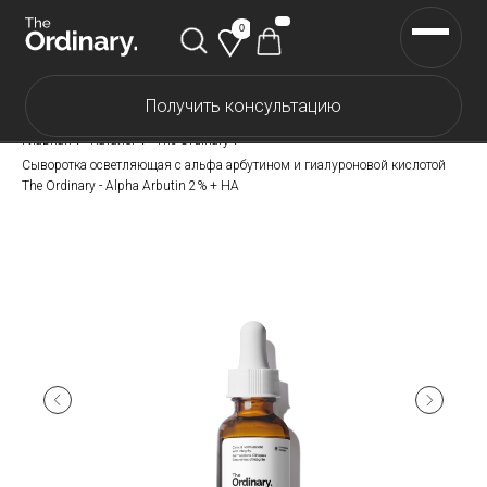
0
Получить консультацию
Каталог The Ordinary
Главная
/
Каталог
/
The Ordinary
/
Каталог The INKEY
Сыворотка осветляющая с альфа арбутином и гиалуроновой кислотой
The Ordinary - Alpha Arbutin 2% + HA
Каталог Корейской косметики
Скидки
Доставка и оплата
Самовывоз
О нас