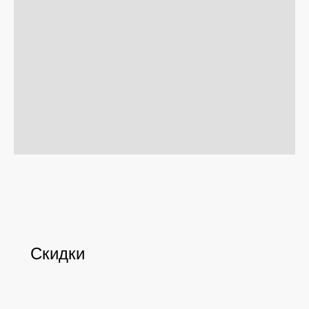
Позвонить и написать нам
+7 (993) 349-59-98
info@ordinary-cosmetics.ru
Соц. сети
Скидки