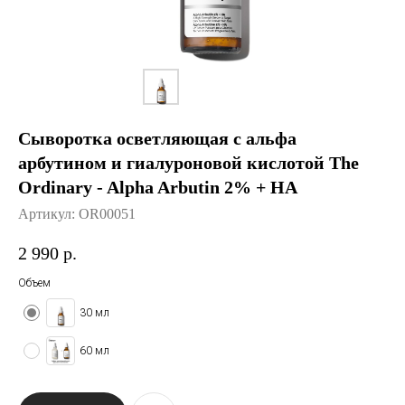
История The Ordinary
Блог
Контакты
Сыворотка осветляющая с альфа
арбутином и гиалуроновой кислотой The
Ordinary - Alpha Arbutin 2% + HA
Артикул:
OR00051
2 990
р.
Объем
30 мл
60 мл