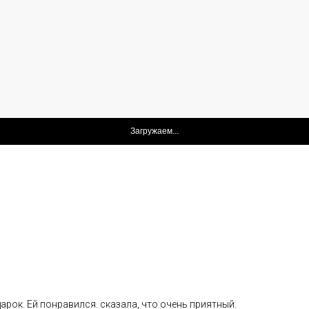
Каталог
Покупателям
Косметика The Ordinary
Доставка и оплата
Косметика The INKEY
Самовывоз
Корейская косметика
Скидки
арок. Ей понравился. сказала, что очень приятный.