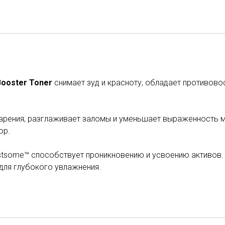
Booster
Toner
cнимает зуд и красноту, обладает противов
тарения, разглаживает заломы и уменьшает выраженность 
ор.
stsome™ способствует проникновению и усвоению активов
для глубокого увлажнения.