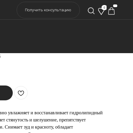
0
учить консультацию
ПДРН для сияния кожи Anua PDRN
ronic Acid Booster Toner
5
вно увлажняет и восстанавливает гидролипидный
яет стянутость и шелушение, препятствует
. Снимает зуд и красноту, обладает