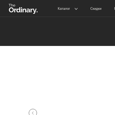
Каталог
Скидки
Покупат
The Ordinary
Д
The INKEY
С
Корейская косметика