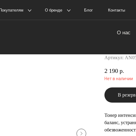
елям
О бренде
Блог
Контакты
Пол
оставка и оплата
О нас
Тонер с 
амовывоз
История The Ordinary
100 Hyalu
Артикул:
AN0
2 190
р.
Нет в наличии
В резерв
Тонер интенси
баланс, устран
обезвоженности