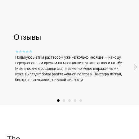
Отзывы
Позвонить и написать нам
+7 (993) 349-59-98
★★★★★
Пользуюсь этим раствором уже несколько месяцев — наношу
перед основным кремом на морщинки в уголках глаз и на лбу.
info@ordinary-cosmetics.ru
Мимические морщинки стали заметно менее выраженными,
кожа выглядит более разглаженной по утрам. Текстура лёгкая,
быстро впитывается, никакой липкости.
Соц. сети
Instagram является запрещённой экстремистской
организацией на территории РФ.