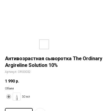
История The Ordinary
Блог
Контакты
Антивозрастная сыворотка The Ordinary
Argireline Solution 10%
Артикул:
OR00032
1 990
р.
Объем
30 мл