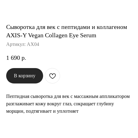
История The Ordinary
Сыворотка для век с пептидами и коллагеном
Блог
AXIS-Y Vegan Collagen Eye Serum
Артикул:
AX04
Контакты
1 690
р.
В корзину
Пептидная сыворотка для век с массажным аппликатором
разглаживает кожу вокруг глаз, сокращает глубину
морщин, подтягивает и уплотняет