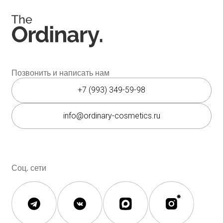
Контакты
Контакты
Юридическая документация
Публичная оферта
Политика конфиденциальности
Политика возврата и обмена
Данные о компании
ИП Фомина Е.А.
ИНН: 370305605701
ОГРНИП:
325508100410286
© 2026 The Ordinary Cosmetics