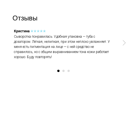
организацией на территории РФ.
Мессенджеры
Отзывы
Кристина
★★★★★
Сыворотка понравилась. Удобная упаковка — туба с
дозатором. Лёгкая, нелипкая, при этом неплохо увлажняет. У
меня есть пигментация на лице — с ней средство не
справилось, но с общим выравниванием тона кожи работает
Каталог
Покупателям
хорошо. Буду повторять!
Косметика The Ordinary
Доставка и оплата
Косметика The INKEY
Самовывоз
Корейская косметика
Скидки
Полезное
О бренде
Блог
О нас
История The Ordinary