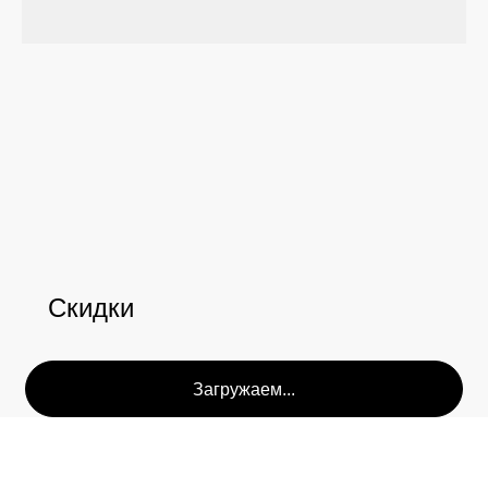
Позвонить и написать нам
+7 (993) 349-59-98
info@ordinary-cosmetics.ru
Скидки
Соц. сети
Instagram является запрещённой экстремистской