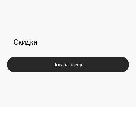
Каталог
Покупателям
Скидки
Косметика The Ordinary
Доставка и оплата
Косметика The INKEY
Самовывоз
Корейская косметика
Скидки
Полезное
О бренде
Блог
О нас
История The Ordinary
Контакты
Контакты