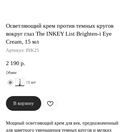
История The Ordinary
Осветляющий крем против темных кругов
Блог
вокруг глаз The INKEY List Brighten-i Eye
Cream, 15 мл
Контакты
Артикул:
INK25
2 190
р.
Объем
15 мл
В корзину
Мощный осветляющий крем для век, предназначенный
для заметного уменьшения темных кругов и мелких