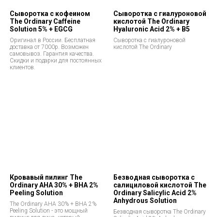
Сыворотка с кофеином
Сыворотка с гиалуроновой
The Ordinary Caffeine
кислотой The Ordinary
Solution 5% + EGCG
Hyaluronic Acid 2% + В5
Оригинал в России. Бесплатная
Сыворотка с гиалуроновой
доставка от 7000р. Возможен
кислотой The Ordinary
самовывоз. Гарантия качества.
Скидки и подарки для постоянных
клиентов.
Кровавый пилинг The
Безводная сыворотка с
Ordinary AHA 30% + BHA 2%
салициловой кислотой The
Peeling Solution
Ordinary Salicylic Acid 2%
Anhydrous Solution
The Ordinary AHA 30% + BHA 2%
Peeling Solution - это мощный
Безводная сыворотка The Ordinary