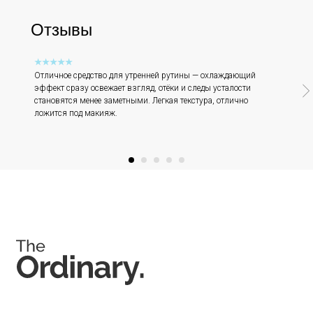
info@ordinary-cosmetics.ru
Отзывы
★★★★★
Соц. сети
Отличное средство для утренней рутины — охлаждающий
эффект сразу освежает взгляд, отёки и следы усталости
становятся менее заметными. Легкая текстура, отлично
ложится под макияж.
Instagram является запрещённой экстремистской
организацией на территории РФ.
Мессенджеры
Каталог
Покупателям
Косметика The Ordinary
Доставка и оплата