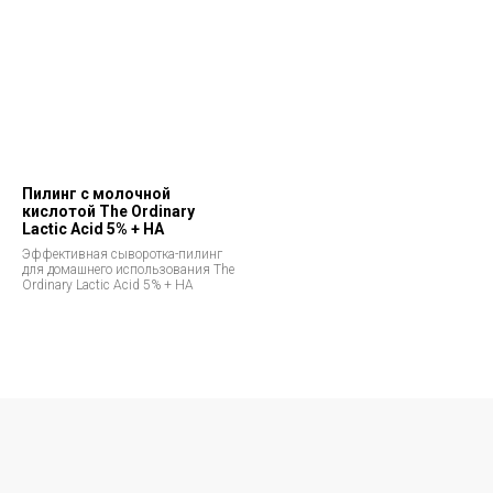
Пилинг с молочной
кислотой The Ordinary
Lactic Acid 5% + HA
Эффективная сыворотка-пилинг
для домашнего использования The
Ordinary Lactic Acid 5% + HA
Позвонить и написать нам
+7 (993) 349-59-98