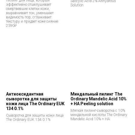
пилинг для лица, который
Salicylic Acid 2% Anhydrous
эффективно отшелушивает
Solution
омертвевшие клетки кожи,
выравнивает тон, уменьшает
видимость пор, сглаживает
текстуру и придает коже сияние.
2390₽
Антиоксидантная
Миндальный пилинг The
сыворотка для защиты
Ordinary Mandelic Acid 10%
кожи лица The Ordinary EUK
+ HA Peeling solution
134 0.1%
Мягкая пилинг-сыворотка с 10%
миндальной кислоты The Ordinary
Сыворотка для защиты кожи лица
Mandelic Acid 10% + HA
The Ordinary EUK 134 0.1%