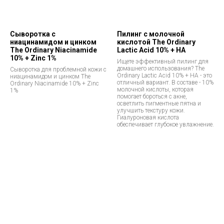
Сыворотка с
Пилинг с молочной
ниацинамидом и цинком
кислотой The Ordinary
The Ordinary Niacinamide
Lactic Acid 10% + HA
10% + Zinc 1%
Ищете эффективный пилинг для
домашнего использования? The
Сыворотка для проблемной кожи с
Ordinary Lactic Acid 10% + HA - это
ниацинамидом и цинком The
отличный вариант. В составе - 10%
Ordinary Niacinamide 10% + Zinc
молочной кислоты, которая
1%
помогает бороться с акне,
осветлить пигментные пятна и
улучшить текстуру кожи.
Гиалуроновая кислота
обеспечивает глубокое увлажнение.