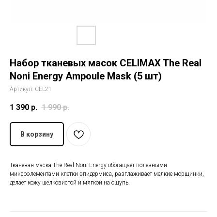
История The Ordinary
Блог
Набор тканевых масок CELIMAX The Real
Контакты
Noni Energy Ampoule Mask (5 шт)
Артикул:
CEL21
1 390
р.
1 990
р.
В корзину
Тканевая маска The Real Noni Energy обогащает полезными
микроэлементами клетки эпидермиса, разглаживает мелкие морщинки,
делает кожу шелковистой и мягкой на ощупь.