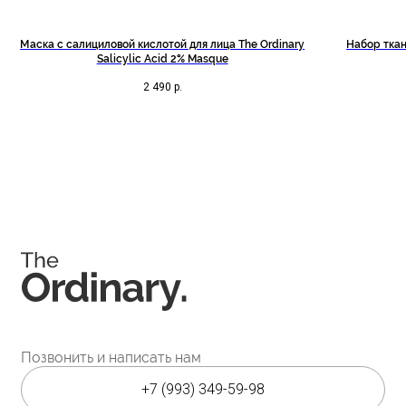
Маска с салициловой кислотой для лица The Ordinary
Набор ткан
Позвонить и написать нам
Salicylic Acid 2% Masque
+7 (993) 349-59-98
2 490
р.
info@ordinary-cosmetics.ru
Соц. сети
Instagram является запрещённой экстремистской
организацией на территории РФ.
Мессенджеры