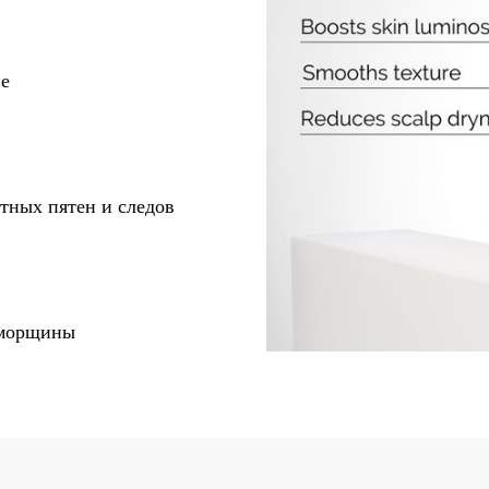
ие
тных пятен и следов
 морщины