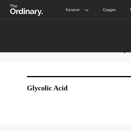
Каталог
Скидки
Покупат
The Ordinary
Д
The INKEY
С
Гликолевая кислота (G
Корейская косметика
Glycolic Acid