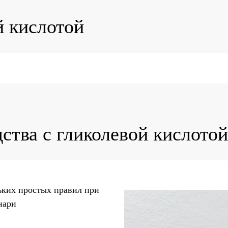
й кислотой
дства с гликолевой кислотой
ьких простых правил при
нари