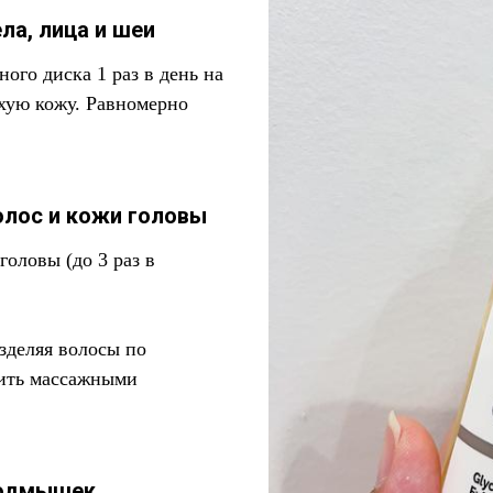
ла, лица и шеи
ого диска 1 раз в день на
хую кожу. Равномерно
олос и кожи головы
головы (до 3 раз в
зделяя волосы по
лить массажными
подмышек