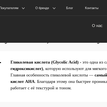
елям
О бренде
Блог
Контакты
Пол
оставка и оплата
О нас
амовывоз
История The Ordinary
lycolic Acid) The Ordinary
Гликолевая кислота (Glycolic Acid) -
это одна из 
гидроксикислот)
, которую используют для мягког
Главная особенность гликолевой кислоты —
самый
кислот AHA
. Благодаря этому она быстрее проник
работает с её текстурой и тоном.