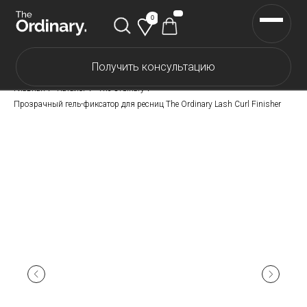
0
Получить консультацию
Каталог The Ordinary
Главная
/
Каталог
/
The Ordinary
/
Каталог The INKEY
Прозрачный гель-фиксатор для ресниц The Ordinary Lash Curl Finisher
Каталог Корейской косметики
Скидки
Доставка и оплата
Самовывоз
О нас