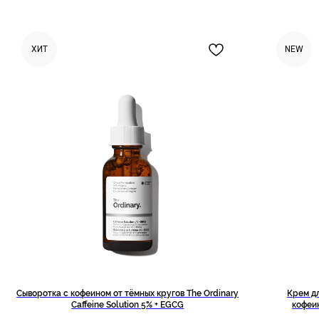
ХИТ
NEW
Позвонить и написать нам
+7 (993) 349-59-98
info@ordinary-cosmetics.ru
Сыворотка с кофеином от тёмных кругов The Ordinary
Крем дл
Соц. сети
Caffeine Solution 5% + EGCG
кофеин