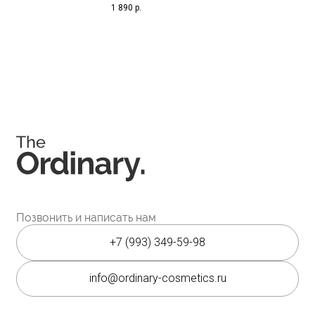
1 890
р.
Instagram является запрещённой экстремистской
организацией на территории РФ.
Мессенджеры
Каталог
Покупателям
Косметика The Ordinary
Доставка и оплата
Косметика The INKEY
Самовывоз
Корейская косметика
Скидки