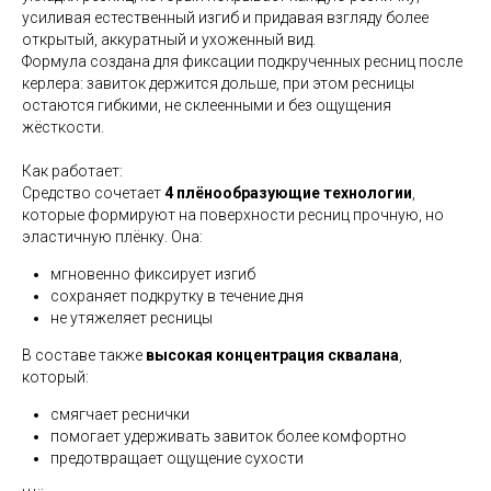
усиливая естественный изгиб и придавая взгляду более
открытый, аккуратный и ухоженный вид.
Формула создана для фиксации подкрученных ресниц после
керлера: завиток держится дольше, при этом ресницы
остаются гибкими, не склеенными и без ощущения
жёсткости.
Как работает:
Средство сочетает
4 плёнообразующие технологии
,
которые формируют на поверхности ресниц прочную, но
эластичную плёнку. Она:
мгновенно фиксирует изгиб
сохраняет подкрутку в течение дня
не утяжеляет ресницы
В составе также
высокая концентрация сквалана
,
который:
смягчает реснички
помогает удерживать завиток более комфортно
предотвращает ощущение сухости