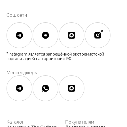
Полезное
О бренде
Блог
О нас
История The Ordinary
Контакты
Контакты
Юридическая документация
Публичная оферта
Политика конфиденциальности
Политика возврата и обмена
Данные о компании
ИП Фомина Е.А.
ИНН: 370305605701
ОГРНИП:
325508100410286