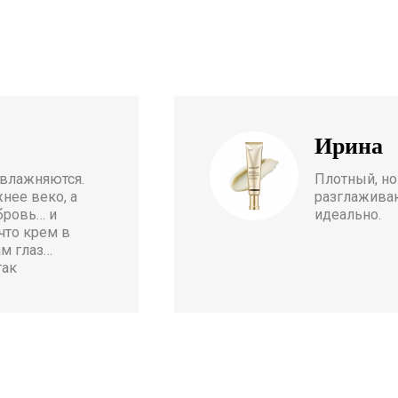
Ирина
увлажняются.
Плотный, но
нее веко, а
разглажива
 бровь… и
идеально.
что крем в
ам глаз…
так