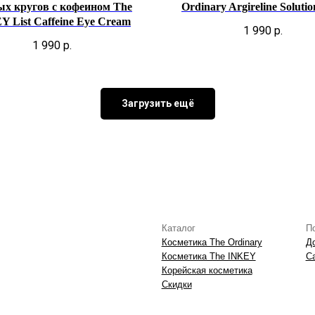
Каталог
Покупателям
ых кругов с кофеином The
Ordinary Argireline Soluti
Косметика The Ordinary
Доставка и оплата
Y List Caffeine Eye Cream
Косметика The INKEY
Самовывоз
1 990
р.
Корейская косметика
1 990
р.
Скидки
Загрузить ещё
Контакты
Данные о компании
Контакты
ИП Фомина Е.А.
ИНН: 370305605701
ОГРНИП:
325508100410286
экстремистской