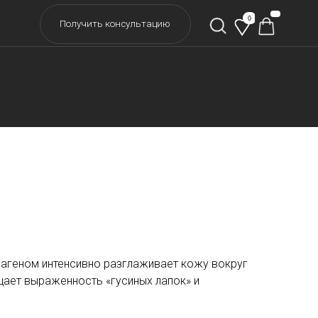
0
учить консультацию
птидами и коллагеном
tide Eye Cream (30мл)
ллагеном интенсивно разглаживает кожу вокруг
щает выраженность «гусиных лапок» и