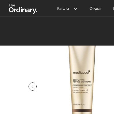
Каталог
Скидки
Покупат
The Ordinary
Д
The INKEY
С
Корейская косметика