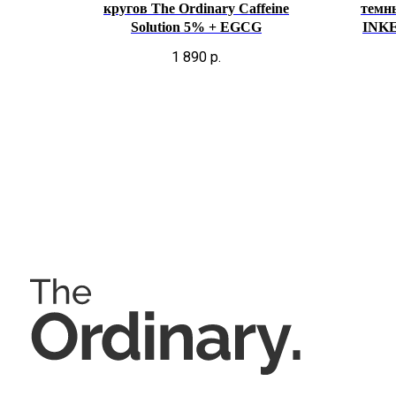
кругов The Ordinary Caffeine
темн
Solution 5% + EGCG
INKE
1 890
р.
Позвонить и написать нам
Мессенджеры
+7 (993) 349-59-98
info@ordinary-cosmetics.ru
Соц. сети
Instagram является запрещённой 
организацией на территории РФ.
© 2026 The Ordinary Cosmetics