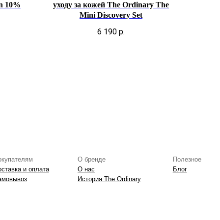
О бренде
Полезное
on 10%
уходу за кожей The Ordinary The
О нас
Блог
Mini Discovery Set
История The Ordinary
6 190
р.
Юридическая документация
Публичная оферта
Политика конфиденциальности
Политика возврата и обмена