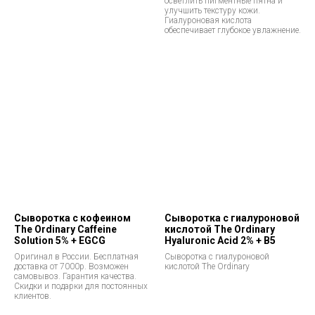
осветлить пигментные пятна и
улучшить текстуру кожи.
Гиалуроновая кислота
обеспечивает глубокое увлажнение.
Сыворотка с кофеином
Сыворотка с гиалуроновой
The Ordinary Caffeine
кислотой The Ordinary
Solution 5% + EGCG
Hyaluronic Acid 2% + В5
Оригинал в России. Бесплатная
Сыворотка с гиалуроновой
доставка от 7000р. Возможен
кислотой The Ordinary
самовывоз. Гарантия качества.
Скидки и подарки для постоянных
клиентов.