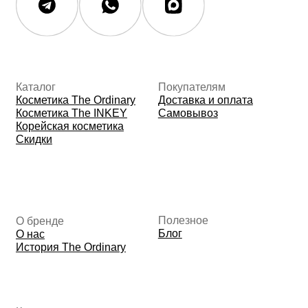
ИП Фомина Е.А.
ИНН: 370305605701
ОГРНИП:
325508100410286
© 2026 The Ordinary Cosmetics