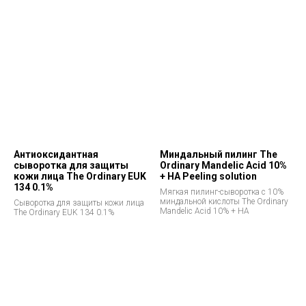
Антиоксидантная
Миндальный пилинг The
сыворотка для защиты
Ordinary Mandelic Acid 10%
кожи лица The Ordinary EUK
+ HA Peeling solution
134 0.1%
Мягкая пилинг-сыворотка с 10%
миндальной кислоты The Ordinary
Сыворотка для защиты кожи лица
Mandelic Acid 10% + HA
The Ordinary EUK 134 0.1%