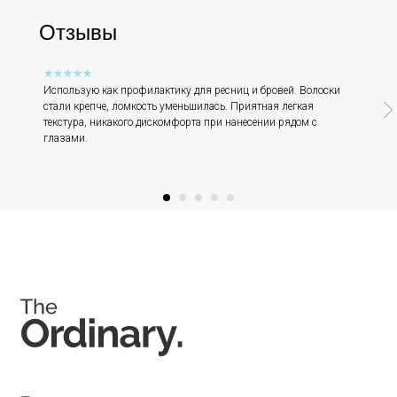
Отзывы
Соц. сети
★★★★★
Использую как профилактику для ресниц и бровей. Волоски
стали крепче, ломкость уменьшилась. Приятная легкая
текстура, никакого дискомфорта при нанесении рядом с
глазами.
Instagram является запрещённой экстремистской
организацией на территории РФ.
Мессенджеры
Каталог
Покупателям
Косметика The Ordinary
Доставка и оплата
Косметика The INKEY
Самовывоз
Корейская косметика
Скидки