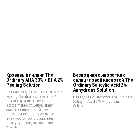
Кровавый пилинг The
Безводная сыворотка с
Ordinary AHA 30% + BHA 2%
салициловой кислотой The
Peeling Solution
Ordinary Salicylic Acid 2%
Anhydrous Solution
The Ordinary AHA 30% + BHA 2%
Peeling Solution - это мощный
Безводная сыворотка The Ordinary
пилинг для лица, который
Salicylic Acid 2% Anhydrous
эффективно отшелушивает
Solution
омертвевшие клетки кожи,
выравнивает тон, уменьшает
видимость пор, сглаживает
текстуру и придает коже сияние.
2390₽