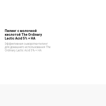
Пилинг с молочной
кислотой The Ordinary
Lactic Acid 5% + HA
Эффективная сыворотка-пилинг
для домашнего использования The
Ordinary Lactic Acid 5% + HA
Позвонить и написать нам
+7 (993) 349-59-98
info@ordinary-cosmetics.ru