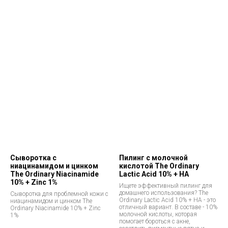
Сыворотка с
Пилинг с молочной
ниацинамидом и цинком
кислотой The Ordinary
The Ordinary Niacinamide
Lactic Acid 10% + HA
10% + Zinc 1%
Ищете эффективный пилинг для
домашнего использования? The
Сыворотка для проблемной кожи с
Ordinary Lactic Acid 10% + HA - это
ниацинамидом и цинком The
отличный вариант. В составе - 10%
Ordinary Niacinamide 10% + Zinc
молочной кислоты, которая
1%
помогает бороться с акне,