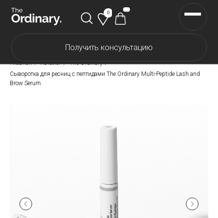
0
Получить консультацию
Каталог The Ordinary
Главная
/
Каталог
/
The Ordinary
/
Каталог The INKEY
Сыворотка для ресниц с пептидами The Ordinary Multi-Peptide Lash and
Brow Serum
Каталог Корейской косметики
Скидки
Доставка и оплата
Самовывоз
О нас