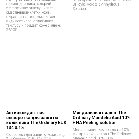
Безводная сыворотка The Ordinary
пилинг для лица, который
Salicylic Acid 2% Anhydrous
эффективно отшелушивает
Solution
омертвевшие клетки кожи,
выравнивает тон, уменьшает
видимость пор, сглаживает
текстуру и придает коже сияние.
2390₽
Антиоксидантная
Миндальный пилинг The
сыворотка для защиты
Ordinary Mandelic Acid 10%
кожи лица The Ordinary EUK
+ HA Peeling solution
134 0.1%
Мягкая пилинг-сыворотка с 10%
миндальной кислоты The Ordinary
Сыворотка для защиты кожи лица
Mandelic Acid 10% + HA