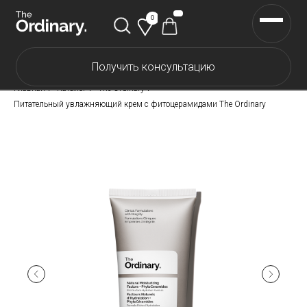
0
Получить консультацию
Каталог The Ordinary
Главная
/
Каталог
/
The Ordinary
/
Каталог The INKEY
Питательный увлажняющий крем с фитоцерамидами The Ordinary
Каталог Корейской косметики
Скидки
Доставка и оплата
Самовывоз
О нас