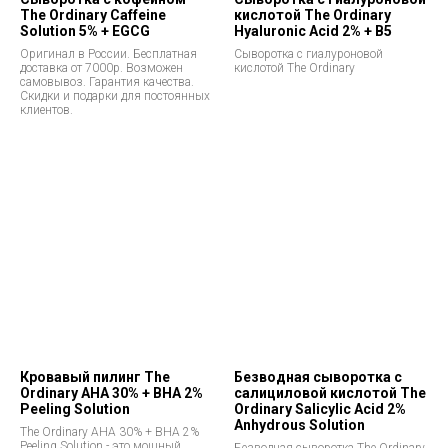
The Ordinary Caffeine
кислотой The Ordinary
Solution 5% + EGCG
Hyaluronic Acid 2% + В5
Оригинал в России. Бесплатная
Сыворотка с гиалуроновой
доставка от 7000р. Возможен
кислотой The Ordinary
самовывоз. Гарантия качества.
Скидки и подарки для постоянных
клиентов.
Кровавый пилинг The
Безводная сыворотка с
Ordinary AHA 30% + BHA 2%
салициловой кислотой The
Peeling Solution
Ordinary Salicylic Acid 2%
Anhydrous Solution
The Ordinary AHA 30% + BHA 2%
Peeling Solution - это мощный