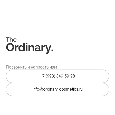
организацией на территории РФ.
Мессенджеры
Каталог
Покупателям
Косметика The Ordinary
Доставка и оплата
Косметика The INKEY
Самовывоз
Корейская косметика
Скидки
Полезное
О бренде
Блог
О нас
История The Ordinary