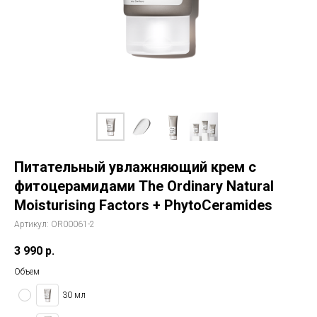
История The Ordinary
Блог
Контакты
Питательный увлажняющий крем с
фитоцерамидами The Ordinary Natural
Moisturising Factors + PhytoCeramides
Артикул:
OR00061-2
3 990
р.
Объем
30 мл