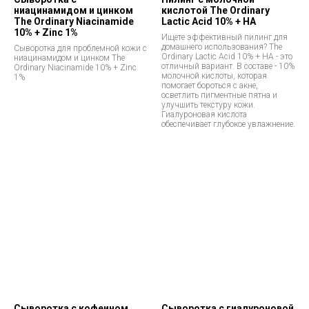
ниацинамидом и цинком
кислотой The Ordinary
The Ordinary Niacinamide
Lactic Acid 10% + HA
10% + Zinc 1%
Ищете эффективный пилинг для
домашнего использования? The
Сыворотка для проблемной кожи с
Ordinary Lactic Acid 10% + HA - это
ниацинамидом и цинком The
отличный вариант. В составе - 10%
Ordinary Niacinamide 10% + Zinc
молочной кислоты, которая
1%
помогает бороться с акне,
осветлить пигментные пятна и
улучшить текстуру кожи.
Гиалуроновая кислота
обеспечивает глубокое увлажнение.
Сыворотка с кофеином
Сыворотка с гиалуроновой