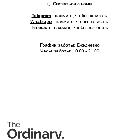
👉
Связаться с нами:
История The Ordinary
Telegram
- нажмите, чтобы написать.
Whatsapp
- нажмите, чтобы написать.
Телефон
- нажмите, чтобы позвонить.
Блог
Контакты
График работы:
Ежедневно
Часы работы:
10.00 - 21.00
Позвонить и написать нам
+7 (993) 349-59-98