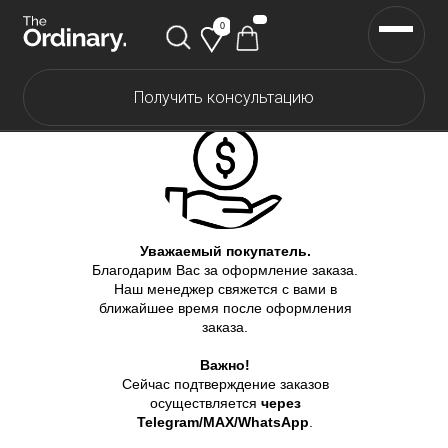
0
Получить консультацию
Каталог The Ordinary
Каталог The INKEY
Каталог Корейской косметики
Уважаемый покупатель.
Скидки
Благодарим Вас за оформление заказа.
Наш менеджер свяжется с вами в
ближайшее время после оформления
Доставка и оплата
заказа.
Важно!
Самовывоз
Сейчас подтверждение заказов
осуществляется
через
Telegram/MAX/WhatsApp
.
О нас