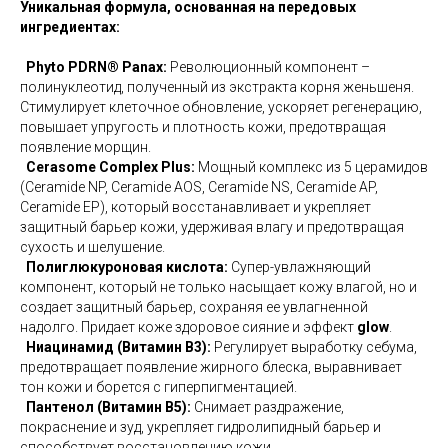
Уникальная формула, основанная на передовых
ингредиентах:
Phyto PDRN® Panax:
Революционный компонент –
полинуклеотид, полученный из экстракта корня женьшеня.
Стимулирует клеточное обновление, ускоряет регенерацию,
повышает упругость и плотность кожи, предотвращая
появление морщин.
Cerasome Complex Plus:
Мощный комплекс из 5 церамидов
(Ceramide NP, Ceramide AOS, Ceramide NS, Ceramide AP,
Ceramide EP), который восстанавливает и укрепляет
защитный барьер кожи, удерживая влагу и предотвращая
сухость и шелушение.
Полиглюкуроновая кислота:
Супер-увлажняющий
компонент, который не только насыщает кожу влагой, но и
создает защитный барьер, сохраняя ее увлагненной
надолго. Придает коже здоровое сияние и эффект
glow
.
Ниацинамид (Витамин B3):
Регулирует выработку себума,
предотвращает появление жирного блеска, выравнивает
тон кожи и борется с гиперпигментацией.
Пантенол (Витамин B5):
Снимает раздражение,
покраснение и зуд, укрепляет гидролипидный барьер и
способствует восстановлению кожи.