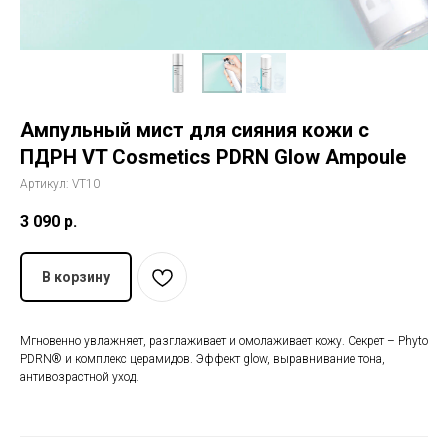
История The Ordinary
Блог
Ампульный мист для сияния кожи с
Контакты
ПДРН VT Cosmetics PDRN Glow Ampoule
Артикул:
VT10
3 090
р.
В корзину
Мгновенно увлажняет, разглаживает и омолаживает кожу. Секрет – Phyto
PDRN® и комплекс церамидов. Эффект glow, выравнивание тона,
антивозрастной уход.