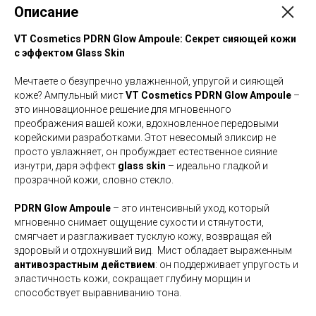
Описание
VT Cosmetics PDRN Glow Ampoule: Секрет сияющей кожи
с эффектом Glass Skin
Мечтаете о безупречно увлажненной, упругой и сияющей
коже? Ампульный мист
VT Cosmetics PDRN Glow Ampoule
–
это инновационное решение для мгновенного
преображения вашей кожи, вдохновленное передовыми
корейскими разработками. Этот невесомый эликсир не
просто увлажняет, он пробуждает естественное сияние
изнутри, даря эффект
glass skin
– идеально гладкой и
прозрачной кожи, словно стекло.
PDRN Glow Ampoule
– это интенсивный уход, который
мгновенно снимает ощущение сухости и стянутости,
смягчает и разглаживает тусклую кожу, возвращая ей
здоровый и отдохнувший вид. Мист обладает выраженным
антивозрастным действием
: он поддерживает упругость и
эластичность кожи, сокращает глубину морщин и
способствует выравниванию тона.