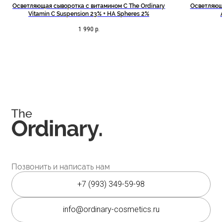
Осветляющая сыворотка c витамином С The Ordinary
Осветляюща
Vitamin C Suspension 23% + HA Spheres 2%
Соц. сети
1 990
р.
Instagram является запрещённой экстремистской
организацией на территории РФ.
Мессенджеры
Каталог
Покупателям
Косметика The Ordinary
Доставка и оплата
Косметика The INKEY
Самовывоз
Корейская косметика
Скидки