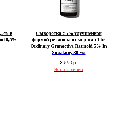
,5% в
Сыворотка с 5% улучшенной
nol 0,5%
формой ретинола от морщин The
Ordinary Granactive Retinoid 5% In
Squalane, 30 мл
О бренде
Полезное
3 590
р.
О нас
Блог
Нет в наличии
История The Ordinary
Юридическая документация
Публичная оферта
Политика конфиденциальности
Политика возврата и обмена