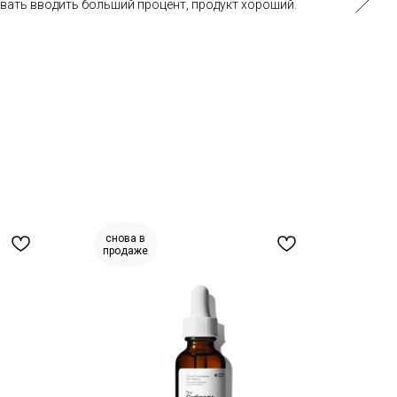
вать вводить больший процент, продукт хороший.
снова в
продаже