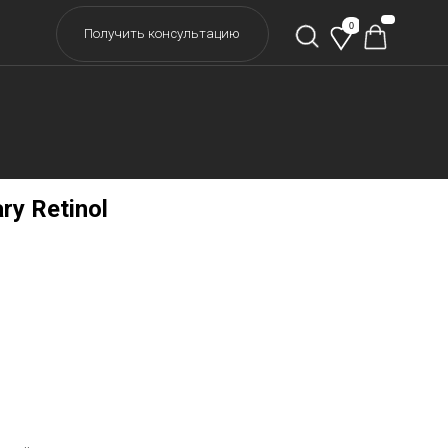
0
учить консультацию
y Retinol