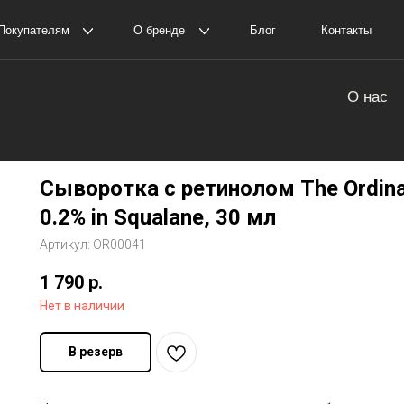
елям
О бренде
Блог
Контакты
Пол
оставка и оплата
О нас
амовывоз
История The Ordinary
а с ретинолом The Ordinary Retinol 0.2% in Squalane, 30 мл
Сыворотка с ретинолом The Ordinar
0.2% in Squalane, 30 мл
Артикул:
OR00041
1 790
р.
Нет в наличии
В резерв