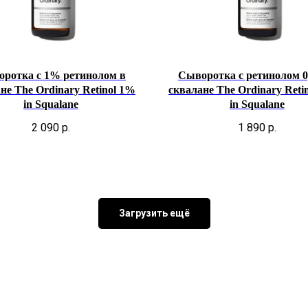
ротка с 1% ретинолом в
Cыворотка с ретинолом 0
не The Ordinary Retinol 1%
сквалане The Ordinary Reti
in Squalane
in Squalane
2 090
р.
1 890
р.
Каталог
Покупателям
Косметика The Ordinary
Доставка и оплата
Косметика The INKEY
Самовывоз
Корейская косметика
Скидки
Загрузить ещё
Контакты
Данные о компании
Контакты
ИП Фомина Е.А.
ИНН: 370305605701
ОГРНИП:
325508100410286