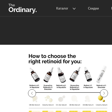
Каталог
Скидки
Покупат
The Ordinary
Д
The INKEY
С
Главная
Каталог
The Ordinary
Сыворотк
/
/
/
Корейская косметика