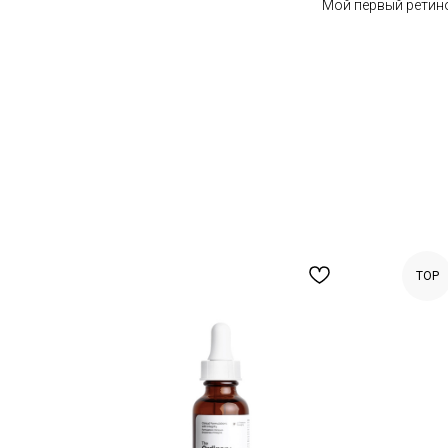
Мой первый ретино
TOP