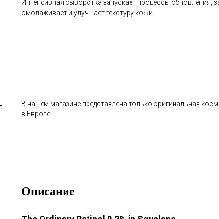
Интенсивная сыворотка запускает процессы обновления, за
омолаживает и улучшает текстуру кожи.
В нашем магазине представлена только оригинальная косме
в Европе.
Описание
The Ordinary Retinol 0,2% in Squalane