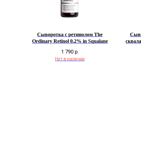
Сыворотка с ретинолом The
Сыво
Ordinary Retinol 0.2% in Squalane
сквала
1 790
р.
Нет в наличии
Позвонить и написать нам
Мессенджеры
+7 (993) 349-59-98
info@ordinary-cosmetics.ru