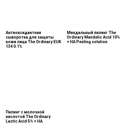
Антиоксидантная
Миндальный пилинг The
сыворотка для защиты
Ordinary Mandelic Acid 10%
кожи лица The Ordinary EUK
+ HA Peeling solution
134 0.1%
Позвонить и написать нам
+7 (993) 349-59-98
info@ordinary-cosmetics.ru
Пилинг с молочной
кислотой The Ordinary
Lactic Acid 5% + HA