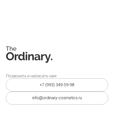
Соц. сети
Instagram является запрещённой экстремистской
организацией на территории РФ.
Мессенджеры
Каталог
Покупателям
Косметика The Ordinary
Доставка и оплата
Косметика The INKEY
Самовывоз
Корейская косметика
Скидки