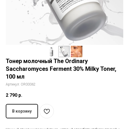
История The Ordinary
Блог
Контакты
Тонер молочный The Ordinary
Saccharomyces Ferment 30% Milky Toner,
100 мл
Артикул:
OR00062
2 790
р.
В корзину