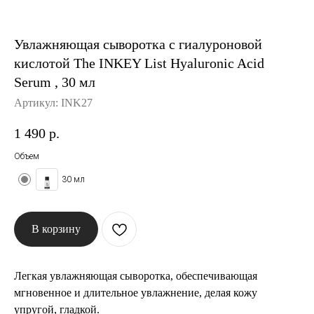
История The Ordinary
Увлажняющая сыворотка с гиалуроновой
кислотой The INKEY List Hyaluronic Acid
Блог
Serum , 30 мл
Контакты
Артикул:
INK27
1 490
р.
Объем
30 мл
В корзину
Легкая увлажняющая сыворотка, обеспечивающая
мгновенное и длительное увлажнение, делая кожу
упругой, гладкой.