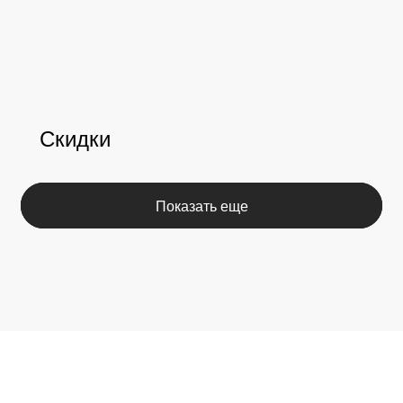
Каталог
Покупателям
Скидки
Косметика The Ordinary
Доставка и оплата
Косметика The INKEY
Самовывоз
Корейская косметика
Скидки
Полезное
О бренде
Блог
О нас
История The Ordinary
Контакты
Контакты