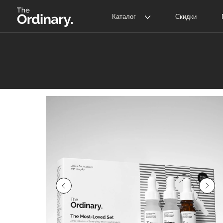
Каталог
Скидки
Покупат
The Ordinary
Д
The INKEY
С
Главная
Каталог
The Ordinary
Набор лю
/
/
/
Корейская косметика