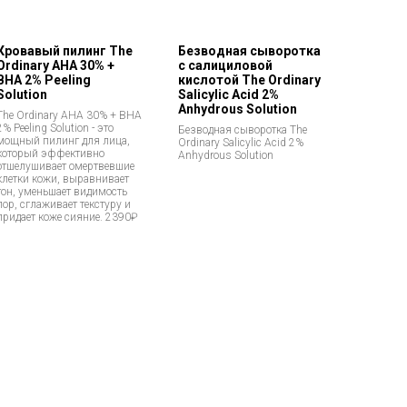
Кровавый пилинг The
Безводная сыворотка
Ordinary AHA 30% +
с салициловой
BHA 2% Peeling
кислотой The Ordinary
Solution
Salicylic Acid 2%
Anhydrous Solution
The Ordinary AHA 30% + BHA
2% Peeling Solution - это
Безводная сыворотка The
мощный пилинг для лица,
Ordinary Salicylic Acid 2%
который эффективно
Anhydrous Solution
отшелушивает омертвевшие
клетки кожи, выравнивает
тон, уменьшает видимость
пор, сглаживает текстуру и
придает коже сияние. 2390₽