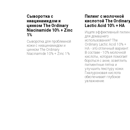
Сыворотка с
Пилинг с молочной
ниацинамидом и
кислотой The Ordinar
цинком The Ordinary
Lactic Acid 10% + HA
Niacinamide 10% + Zinc
Ищете эффективный пилин
1%
для домашнего
использования? The
Сыворотка для проблемной
Ordinary Lactic Acid 10% +
кожи с ниацинамидом и
HA - это отличный вариант.
цинком The Ordinary
В составе - 10% молочной
Niacinamide 10% + Zinc 1%
кислоты, которая помогает
бороться с акне, осветлить
пигментные пятна и
улучшить текстуру кожи.
Гиалуроновая кислота
обеспечивает глубокое
увлажнение.