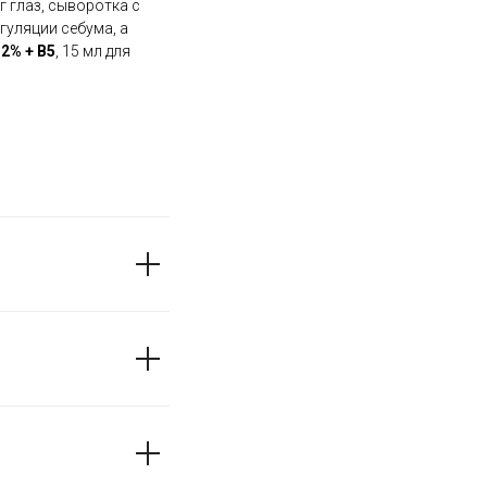
уг глаз, сыворотка с
егуляции себума, а
 2% + B5
, 15 мл для