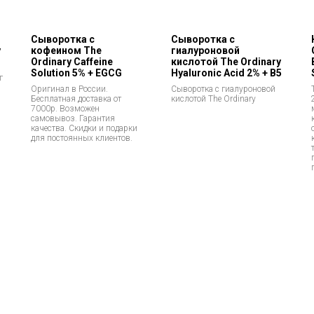
Сыворотка с
Сыворотка с
y
кофеином The
гиалуроновой
Ordinary Caffeine
кислотой The Ordinary
Solution 5% + EGCG
Hyaluronic Acid 2% + В5
г
Оригинал в России.
Сыворотка с гиалуроновой
Бесплатная доставка от
кислотой The Ordinary
7000р. Возможен
самовывоз. Гарантия
качества. Скидки и подарки
для постоянных клиентов.