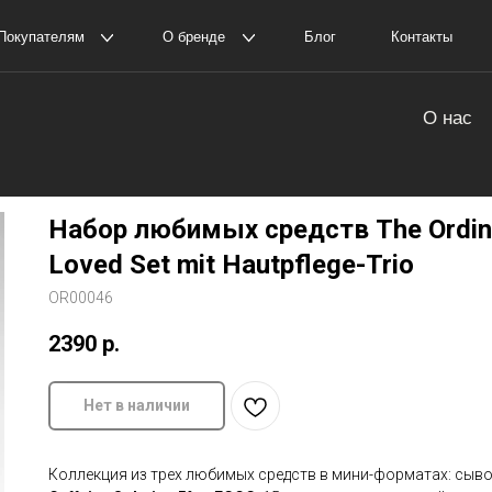
елям
О бренде
Блог
Контакты
Пол
оставка и оплата
О нас
амовывоз
История The Ordinary
бимых средств The Ordinary The Most-Loved Set mit Hautpfle
Набор любимых средств The Ordin
Loved Set mit Hautpflege-Trio
OR00046
2390
р.
Нет в наличии
Коллекция из трех любимых средств в мини-форматах: сыв