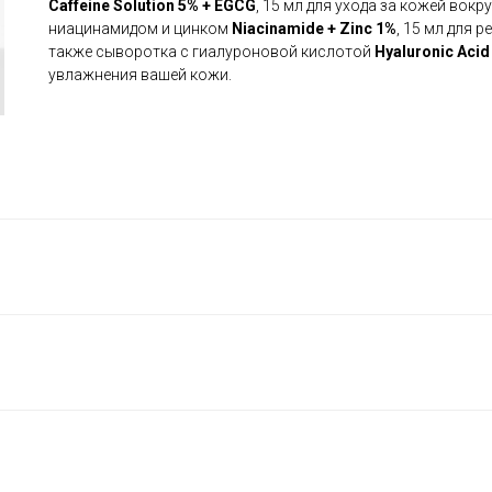
Caffeine Solution 5% + EGCG
, 15 мл для ухода за кожей вокр
ниацинамидом и цинком
Niacinamide + Zinc 1%
, 15 мл для р
также сыворотка с гиалуроновой кислотой
Hyaluronic Acid
увлажнения вашей кожи.