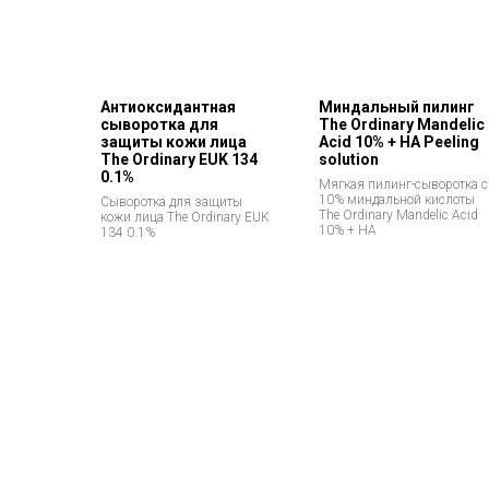
Антиоксидантная
Миндальный пилинг
сыворотка для
The Ordinary Mandelic
защиты кожи лица
Acid 10% + HA Peeling
The Ordinary EUK 134
solution
0.1%
Мягкая пилинг-сыворотка с
10% миндальной кислоты
Сыворотка для защиты
The Ordinary Mandelic Acid
кожи лица The Ordinary EUK
10% + HA
134 0.1%
Позвонить и написать нам
Мессенджеры
+7 (993) 349-59-98
info@ordinary-cosmetics.ru
Соц. сети