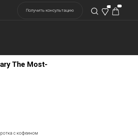
учить консультацию
ge-Trio
ary The Most-
оротка с кофеином