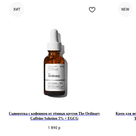
ХИТ
NEW
Позвонить и написать нам
+7 (993) 349-59-98
Сыворотка с кофеином от тёмных кругов The Ordinary
Крем для ве
Caffeine Solution 5% + EGCG
T
info@ordinary-cosmetics.ru
1 890
р.