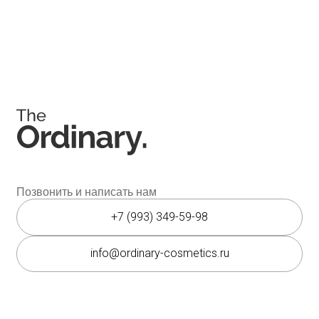
Соц. сети
Instagram является запрещённой экстремистской
организацией на территории РФ.
Мессенджеры
Каталог
Покупателям
Косметика The Ordinary
Доставка и оплата
Косметика The INKEY
Самовывоз
Корейская косметика
Скидки