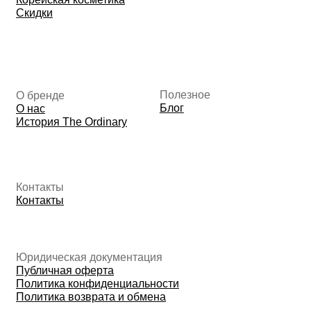
ИП Фомина Е.А.
ИНН: 370305605701
ОГРНИП:
325508100410286
© 2026 The Ordinary Cosmetics