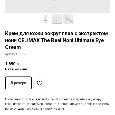
История The Ordinary
Блог
Крем для кожи вокруг глаз с экстрактом
Контакты
нони CELIMAX The Real Noni Ultimate Eye
Cream
Артикул:
CEL22
1 690
р.
Нет в наличии
В резерв
Интенсивно омолаживающий крем поможет разгладить кожу вокруг
глаз, избавить от заломов, подарить сияние, упругость, а также свежесть
взгляду, делая его легким и отдохнувшим.