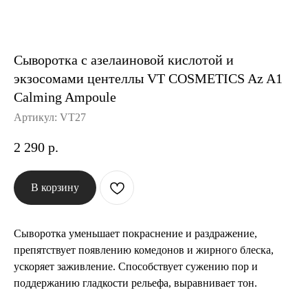
История The Ordinary
Сыворотка с азелаиновой кислотой и
Блог
экзосомами центеллы VT COSMETICS Az A1
Calming Ampoule
Контакты
Артикул:
VT27
2 290
р.
В корзину
Сыворотка уменьшает покраснение и раздражение,
препятствует появлению комедонов и жирного блеска,
ускоряет заживление. Способствует сужению пор и
поддержанию гладкости рельефа, выравнивает тон.