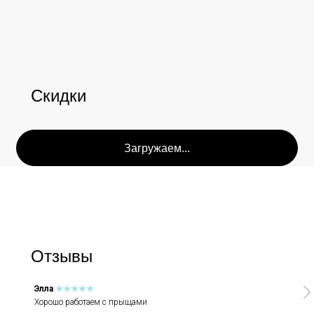
Соц. сети
Скидки
Instagram является запрещённой экстремистской
организацией на территории РФ.
Мессенджеры
Каталог
Покупателям
Косметика The Ordinary
Доставка и оплата
Отзывы
Косметика The INKEY
Самовывоз
Корейская косметика
Скидки
Элла
★★★★★
Хорошо работаем с прыщами