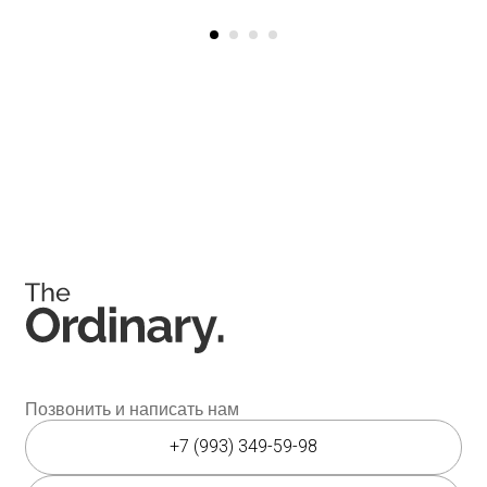
Полезное
О бренде
Блог
О нас
История The Ordinary
Контакты
Контакты
Юридическая документация
Публичная оферта
Политика конфиденциальности
Политика возврата и обмена
Данные о компании
ИП Фомина Е.А.
ИНН: 370305605701