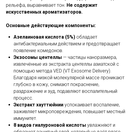
рельефа, выравнивает тон.
Не содержит
искусственных ароматизаторов.
Основные действующие компоненты:
Азелаиновая кислота (5%)
обладает
антибактериальным действием и предотвращает
появление комедонов.
Экзосомы центеллы
— частицы наноразмера,
извлечённые из экстракта центеллы азиатской с
помощью метода VED (VT Exosome Delivery).
Благодаря низкой молекулярной массе проникают
глубоко в кожу, снимают покраснение,
раздражение и зуд, подавляют воспалительный
процесс.
Экстракт хауттюйнии
успокаивает воспаление,
заживляет микроповреждения, повышает местный
иммунитет.
8 видов гиалуроновой кислоты
увлажняют и
образуют защитный слой, который не даёт влаге