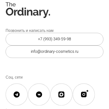
Instagram является запрещённой экстремистской
организацией на территории РФ.
Мессенджеры
Каталог
Покупателям
Косметика The Ordinary
Доставка и оплата
Косметика The INKEY
Самовывоз
Корейская косметика
Скидки
Полезное
О бренде
Блог
О нас