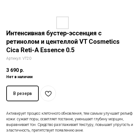
История The Ordinary
Блог
Интенсивная бустер-эссенция с
ретинолом и центеллой VT Cosmetics
Контакты
Cica Reti-A Essence 0.5
Артикул:
VT20
3 690
р.
Нет в наличии
В резерв
Активирует процесс клеточного обновления, тем самым улучшает рельеф
кожи: сужает поры, осветляет постакне, уменьшает глубину морщин,
выравнивает тон. Средство разглаживает текстуру, повышает упругость и
эластичность, препятствует появлению акне.