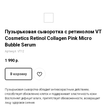
История The Ordinary
Блог
Пузырьковая сыворотка с ретинолом VT
Контакты
Cosmetics Retinol Collagen Pink Micro
Bubble Serum
Артикул:
VT12
1 990
р.
В корзину
Пузырьковая сыворотка
обладает антивозрастным действием,
способствует обновлению клеток и поддерживает эластичность кожи.
Восполняет дефицит влаги, препятствует обезвоженности, возвращает
лицу здоровое сияние.