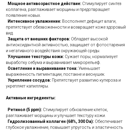
Мощное антивозрастное действие:
Стимулирует синтез
коллагена, разглаживает морщины и предотвращает
появление новых.
Интенсивное увлажнение:
Восполняет дефицит влаги,
препятствует обезвоженности и возвращает коже здоровый
вид.
Защита от внешних факторов:
Обладает высокой
антиоксидантной активностью, защищает от фотостарения
и негативного воздействия окружающей среды.
Улучшение текстуры кожи:
Сужает поры, нормализует
выработку себума и выравнивает микрорельеф.
Осветление и выравнивание тона:
Уменьшает
выраженность пигментации, постакне и веснушек.
Укрепление сосудов:
Препятствует развитию купероза и
укрепляет капилляры.
Активные ингредиенты:
Ретинол (5 ppm):
Стимулирует обновление клеток,
разглаживает морщины и улучшает текстуру кожи.
Гидролизованный коллаген (68%, 300 Da):
Обеспечивает
глубокое увлажнение, повышает упругость и эластичность