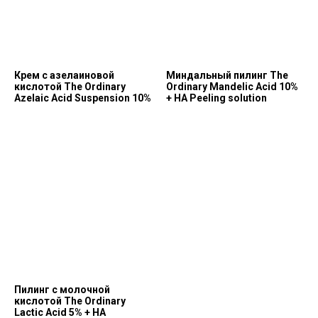
Крем с азелаиновой
Миндальный пилинг The
кислотой The Ordinary
Ordinary Mandelic Acid 10%
Azelaic Acid Suspension 10%
+ HA Peeling solution
Позвонить и написать нам
+7 (993) 349-59-98
info@ordinary-cosmetics.ru
Пилинг с молочной
кислотой The Ordinary
Lactic Acid 5% + HA