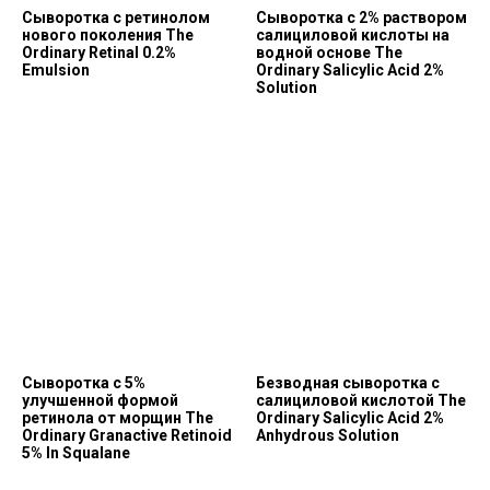
Сыворотка с ретинолом
Сыворотка с 2% раствором
нового поколения The
салициловой кислоты на
Ordinary Retinal 0.2%
водной основе The
Emulsion
Ordinary Salicylic Acid 2%
Solution
Сыворотка с 5%
Безводная сыворотка с
улучшенной формой
салициловой кислотой The
ретинола от морщин The
Ordinary Salicylic Acid 2%
Ordinary Granactive Retinoid
Anhydrous Solution
5% In Squalane