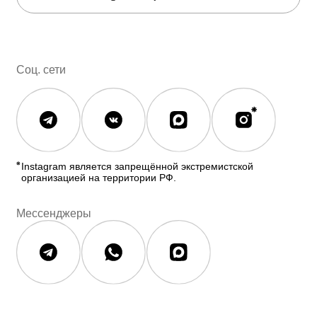
Полезное
О бренде
Блог
О нас
История The Ordinary
Контакты
Контакты
Юридическая документация
Публичная оферта
Политика конфиденциальности
Политика возврата и обмена
Данные о компании
ИП Фомина Е.А.
ИНН: 370305605701