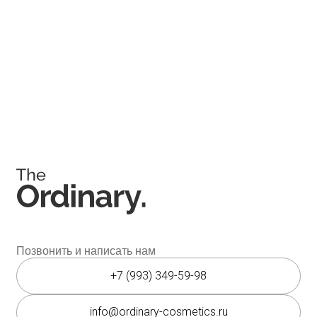
Соц. сети
Instagram является запрещённой экстремистской
организацией на территории РФ.
Мессенджеры
Каталог
Покупателям
Косметика The Ordinary
Доставка и оплата
Косметика The INKEY
Самовывоз
Корейская косметика
Скидки