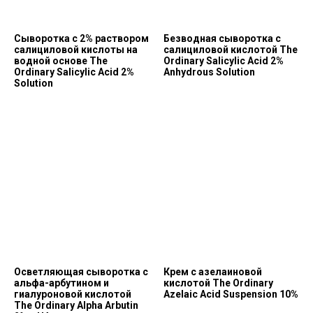
Сыворотка с 2% раствором
Безводная сыворотка с
салициловой кислоты на
салициловой кислотой The
водной основе The
Ordinary Salicylic Acid 2%
Ordinary Salicylic Acid 2%
Anhydrous Solution
Solution
Осветляющая сыворотка с
Крем с азелаиновой
альфа-арбутином и
кислотой The Ordinary
Позвонить и написать нам
гиалуроновой кислотой
Azelaic Acid Suspension 10%
The Ordinary Alpha Arbutin