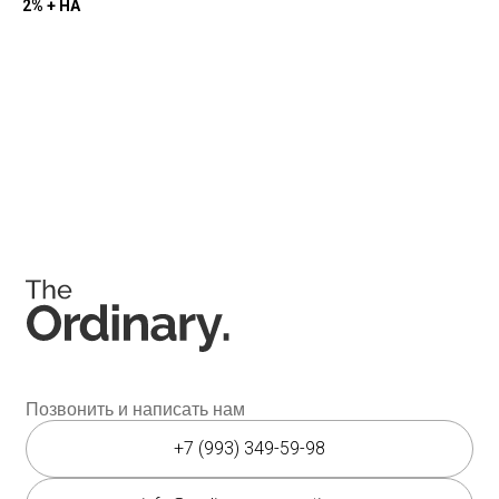
+7 (993) 349-59-98
2% + HA
info@ordinary-cosmetics.ru
Соц. сети
Instagram является запрещённой экстремистской
организацией на территории РФ.
Мессенджеры