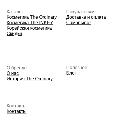
Данные о компании
ИП Фомина Е.А.
ИНН: 370305605701
ОГРНИП:
325508100410286
© 2026 The Ordinary Cosmetics