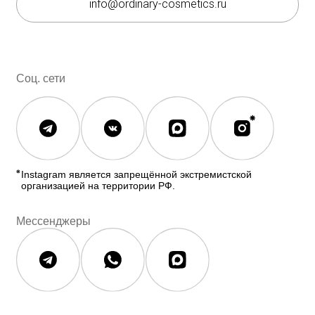
Каталог
Покупателям
Косметика The Ordinary
Доставка и оплата
Косметика The INKEY
Самовывоз
Корейская косметика
Скидки
Полезное
О бренде
Блог
О нас
История The Ordinary
Контакты
Контакты
Юридическая документация
Публичная оферта
Политика конфиденциальности
Политика возврата и обмена