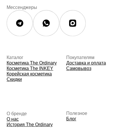
Контакты
Юридическая документация
Публичная оферта
Политика конфиденциальности
Политика возврата и обмена
Данные о компании
ИП Фомина Е.А.
ИНН: 370305605701
ОГРНИП:
325508100410286
© 2026 The Ordinary Cosmetics