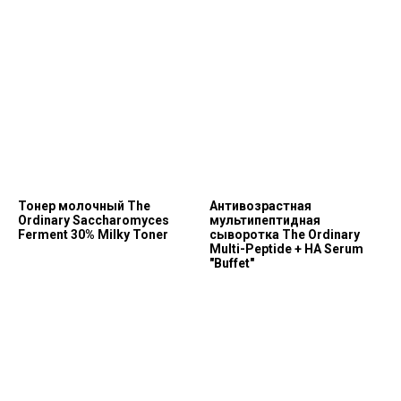
Тонер молочный The
Антивозрастная
Ordinary Saccharomyces
мультипептидная
Ferment 30% Milky Toner
сыворотка The Ordinary
Multi-Peptide + HA Serum
"Buffet"