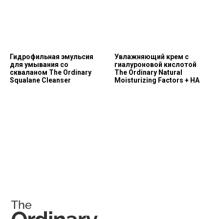
Позвонить и написать нам
Гидрофильная эмульсия
Увлажняющий крем с
для умывания со
гиалуроновой кислотой
+7 (993) 349-59-98
скваланом The Ordinary
The Ordinary Natural
Squalane Cleanser
Moisturizing Factors + HA
info@ordinary-cosmetics.ru
Соц. сети
Instagram является запрещённой экстремистской
организацией на территории РФ.