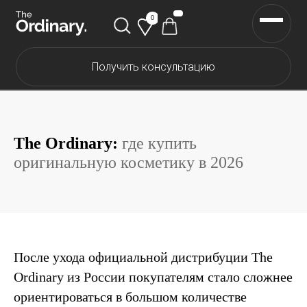
0
Получить консультацию
Каталог The Ordinary
Каталог The INKEY
Каталог Корейской косметики
The Ordinary:
где купить
оригинальную косметику в 2026
Скидки
Доставка и оплата
Самовывоз
После ухода официальной дистрибуции The
Ordinary из России покупателям стало сложнее
О нас
ориентироваться в большом количестве