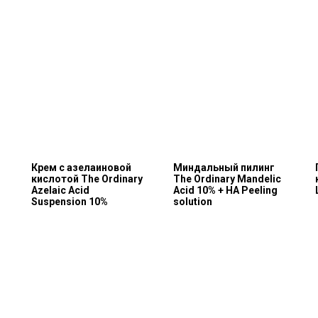
Крем с азелаиновой
Миндальный пилинг
кислотой The Ordinary
The Ordinary Mandelic
Azelaic Acid
Acid 10% + HA Peeling
Suspension 10%
solution
Каталог
Покупателям
Косметика The Ordinary
Доставка и оплата
Косметика The INKEY
Самовывоз
Корейская косметика
Скидки