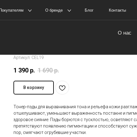
елям
О бренде
Блог
Контакты
Пол
оставка и оплата
О нас
Тонер-пэды осветляющие CELIMAX
амовывоз
История The Ordinary
Spot Brightening Pad (40шт)
Артикул:
CEL19
1 390
р.
1 690
р.
В корзину
Тонер-пэды для выравнивания тона и рельефа кожи разглаж
отшелушивают, уменьшают выраженность постакне и пигме
здоровое сияние. Пэды борются с тусклостью, осветляют с
препятствуют появлению пигментации и способствуют су
пор, смягчают огрубевшие участки.