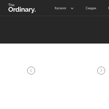
Каталог
Скидки
Покупат
The Ordinary
Д
The INKEY
С
Корейская косметика