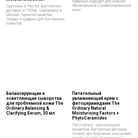
Идеально подходит для жирной,
обезвоженной и комбинированной
Оригинал в России. Бесплатная
кожи.
доставка от 7000р. Самовывоз в
Москве. Гарантия качества.
Скидки и подарки для постоянных
клиентов.
Балансирующая и
Питательный
осветляющая сыворотка
увлажняющий крем с
для проблемной кожи The
фитоцерамидами The
Ordinary Balancing &
Ordinary Natural
Clarifying Serum, 30 мл
Moisturising Factors +
PhytoCeramides
The Ordinary - оригинальная
косметика. Бесплатная доставка.
Оплата при получении или онлайн