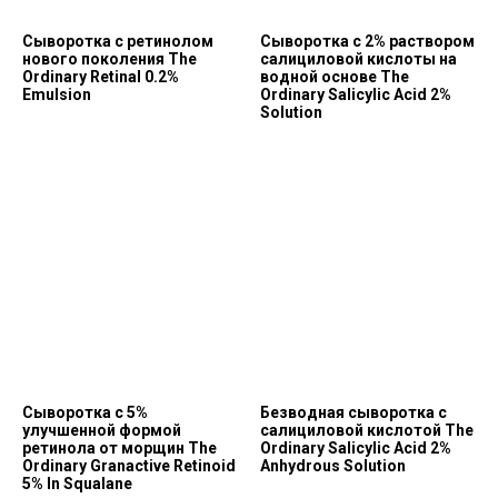
Сыворотка с ретинолом
Сыворотка с 2% раствором
нового поколения The
салициловой кислоты на
Ordinary Retinal 0.2%
водной основе The
Emulsion
Ordinary Salicylic Acid 2%
Solution
Сыворотка с 5%
Безводная сыворотка с
улучшенной формой
салициловой кислотой The
ретинола от морщин The
Ordinary Salicylic Acid 2%
Ordinary Granactive Retinoid
Anhydrous Solution
5% In Squalane