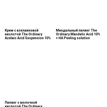
Крем с азелаиновой
Миндальный пилинг The
кислотой The Ordinary
Ordinary Mandelic Acid 10%
Azelaic Acid Suspension 10%
+ HA Peeling solution
Позвонить и написать нам
+7 (993) 349-59-98
info@ordinary-cosmetics.ru
Пилинг с молочной
кислотой The Ordinary