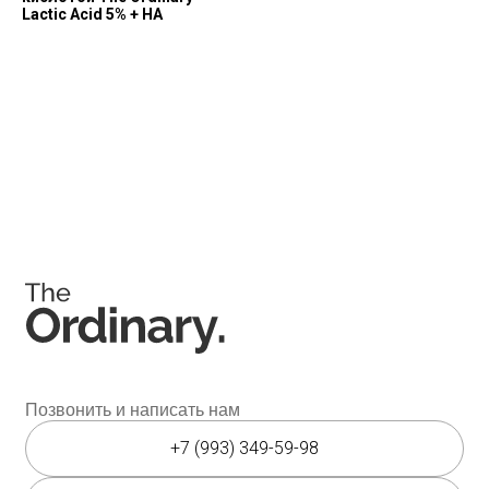
Lactic Acid 5% + HA
Соц. сети
Instagram является запрещённой экстремистской
организацией на территории РФ.
Мессенджеры
Каталог
Покупателям
Косметика The Ordinary
Доставка и оплата
Косметика The INKEY
Самовывоз
Корейская косметика
Скидки