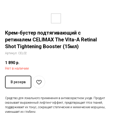
История The Ordinary
Блог
Крем-бустер подтягивающий с
Контакты
ретиналем CELIMAX The Vita-A Retinal
Shot Tightening Booster (15мл)
Артикул:
CEL02
1 890
р.
Нет в наличии
В резерв
Cредство для локального применения в антивозрастном уходе. Продукт
оказывает выраженный лифтинг-эффект, предотвращает птоз тканей,
поддерживает их тонус, сокращает статические и мимические морщины,
уменьшает их глубину.