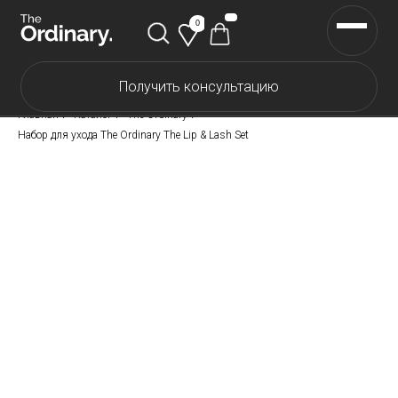
0
Получить консультацию
Каталог The Ordinary
Главная
/
Каталог
/
The Ordinary
/
Каталог The INKEY
Набор для ухода The Ordinary The Lip & Lash Set
Каталог Корейской косметики
Скидки
Доставка и оплата
Самовывоз
О нас