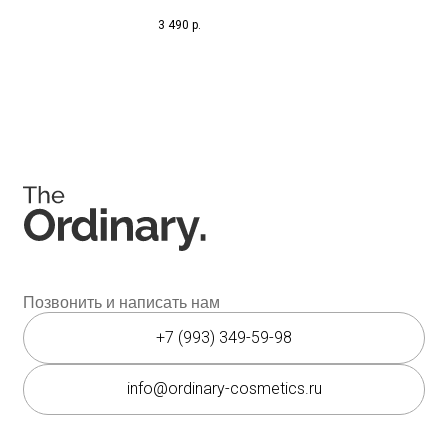
3 490
р.
Соц. сети
Instagram является запрещённой экстремистской
организацией на территории РФ.
Мессенджеры
Каталог
Покупателям
Косметика The Ordinary
Доставка и оплата
Косметика The INKEY
Самовывоз