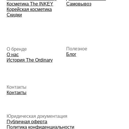
Данные о компании
ИП Фомина Е.А.
ИНН: 370305605701
ОГРНИП:
325508100410286
© 2026 The Ordinary Cosmetics