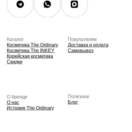
Данные о компании
ИП Фомина Е.А.
ИНН: 370305605701
ОГРНИП:
325508100410286
© 2026 The Ordinary Cosmetics