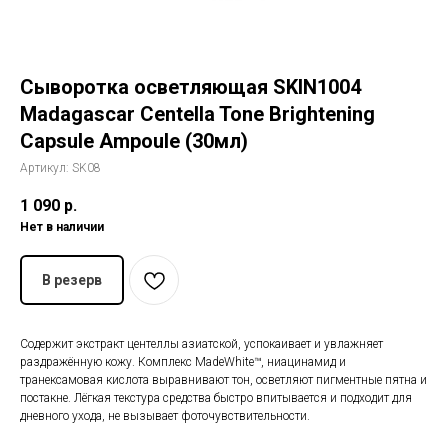
История The Ordinary
Сыворотка осветляющая SKIN1004
Блог
Madagascar Centella Tone Brightening
Capsule Ampoule (30мл)
Контакты
Артикул:
SK08
1 090
р.
Нет в наличии
В резерв
Содержит экстракт центеллы азиатской, успокаивает и увлажняет
раздражённую кожу. Комплекс MadeWhite™, ниацинамид и
транексамовая кислота выравнивают тон, осветляют пигментные пятна и
постакне. Лёгкая текстура средства быстро впитывается и подходит для
дневного ухода, не вызывает фоточувствительности.