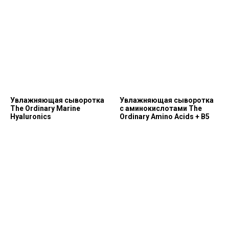
Увлажняющая сыворотка
Увлажняющая сыворотка
The Ordinary Marine
с аминокислотами The
Hyaluronics
Ordinary Amino Acids + B5
Позвонить и написать нам
+7 (993) 349-59-98