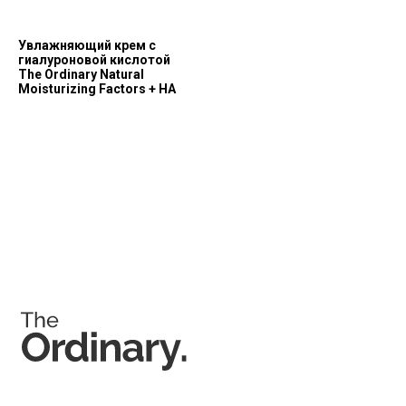
info@ordinary-cosmetics.ru
Увлажняющий крем с
гиалуроновой кислотой
The Ordinary Natural
Moisturizing Factors + HA
Соц. сети
Instagram является запрещённой экстремистской
организацией на территории РФ.
Мессенджеры
Каталог
Покупателям
Косметика The Ordinary
Доставка и оплата