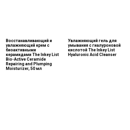
Восстанавливающий и
Увлажняющий гель для
увлажняющий крем с
умывания с гиалуроновой
биоактивными
кислотой The Inkey List
керамидами The Inkey List
Hyaluronic Acid Сleanser
Bio-Active Ceramide
Repairing and Plumping
Moisturizer, 50 мл