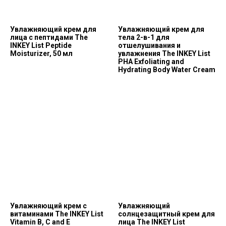
Увлажняющий крем для
Увлажняющий крем для
лица с пептидами The
тела 2-в-1 для
INKEY List Peptide
отшелушивания и
Moisturizer, 50 мл
увлажнения The INKEY List
PHA Exfoliating and
Hydrating Body Water Cream
Увлажняющий крем с
Увлажняющий
витаминами The INKEY List
солнцезащитный крем для
Vitamin B, C and E
лица The INKEY List