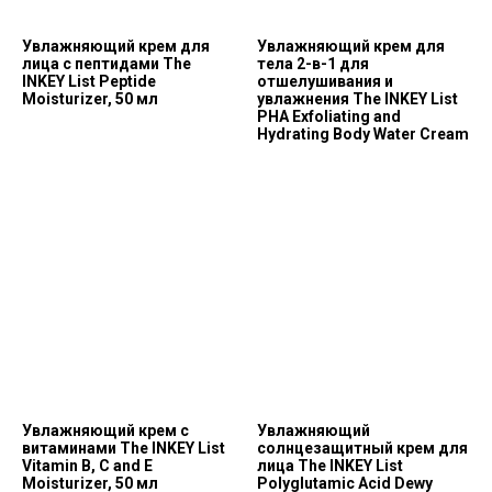
Увлажняющий крем для
Увлажняющий крем для
лица с пептидами The
тела 2-в-1 для
INKEY List Peptide
отшелушивания и
Moisturizer, 50 мл
увлажнения The INKEY List
PHA Exfoliating and
Hydrating Body Water Cream
Увлажняющий крем с
Увлажняющий
витаминами The INKEY List
солнцезащитный крем для
Vitamin B, C and E
лица The INKEY List
Moisturizer, 50 мл
Polyglutamic Acid Dewy