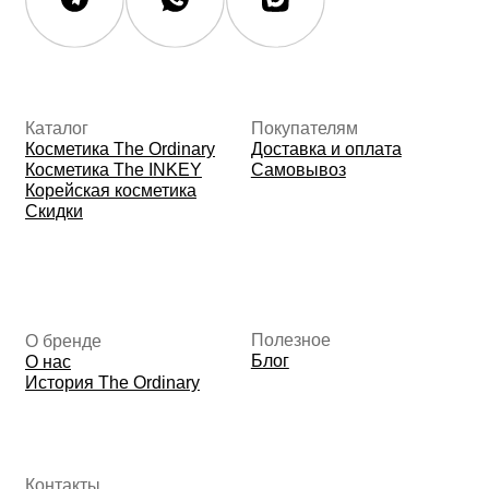
Данные о компании
ИП Фомина Е.А.
ИНН: 370305605701
ОГРНИП:
325508100410286
© 2026 The Ordinary Cosmetics