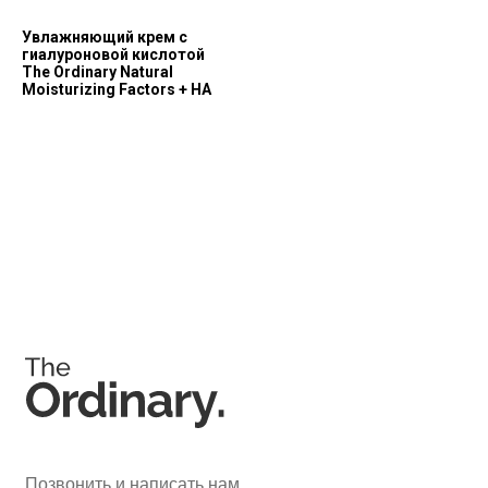
Увлажняющий крем с
гиалуроновой кислотой
The Ordinary Natural
Moisturizing Factors + HA
Соц. сети
Instagram является запрещённой экстремистской
организацией на территории РФ.
Мессенджеры
Каталог
Покупателям
Косметика The Ordinary
Доставка и оплата