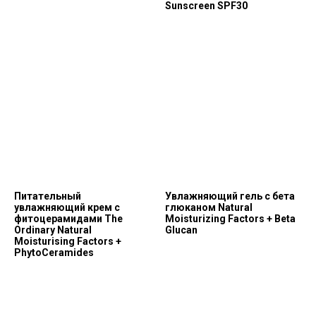
Sunscreen SPF30
Питательный
Увлажняющий гель с бета
увлажняющий крем с
глюканом Natural
фитоцерамидами The
Moisturizing Factors + Beta
Ordinary Natural
Glucan
Moisturising Factors +
PhytoCeramides