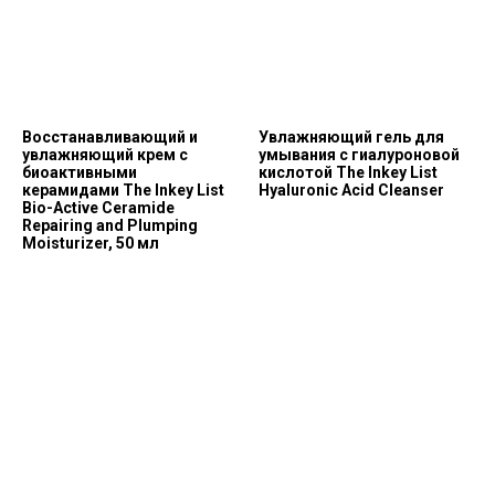
Восстанавливающий и
Увлажняющий гель для
увлажняющий крем с
умывания с гиалуроновой
биоактивными
кислотой The Inkey List
керамидами The Inkey List
Hyaluronic Acid Сleanser
Bio-Active Ceramide
Repairing and Plumping
Moisturizer, 50 мл