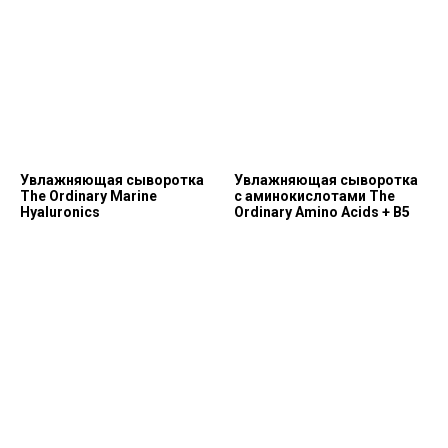
Увлажняющая сыворотка
Увлажняющая сыворотка
The Ordinary Marine
с аминокислотами The
Hyaluronics
Ordinary Amino Acids + B5
Позвонить и написать нам
+7 (993) 349-59-98
info@ordinary-cosmetics.ru