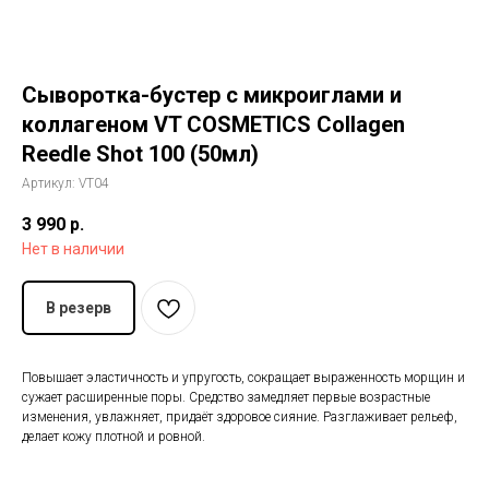
История The Ordinary
Сыворотка-бустер с микроиглами и
Блог
коллагеном VT COSMETICS Collagen
Reedle Shot 100 (50мл)
Контакты
Артикул:
VT04
3 990
р.
Нет в наличии
В резерв
Повышает эластичность и упругость, сокращает выраженность морщин и
сужает расширенные поры. Средство замедляет первые возрастные
изменения, увлажняет, придаёт здоровое сияние. Разглаживает рельеф,
делает кожу плотной и ровной.