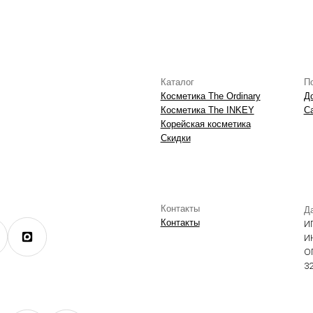
Контакты
Данные о компании
Контакты
ИП Фомина Е.А.
ИНН: 370305605701
ОГРНИП:
325508100410286
экстремистской