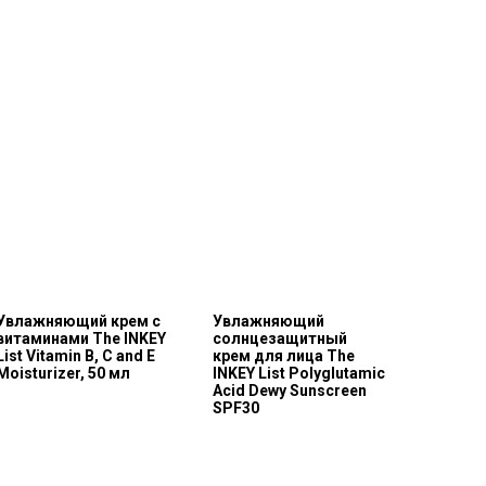
Увлажняющий крем с
Увлажняющий
витаминами The INKEY
солнцезащитный
List Vitamin B, C and E
крем для лица The
Moisturizer, 50 мл
INKEY List Polyglutamic
Acid Dewy Sunscreen
SPF30