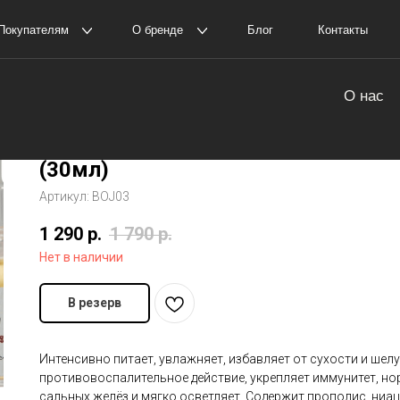
елям
О бренде
Блог
Контакты
Пол
оставка и оплата
О нас
Сыворотка для сияния кожи BEAU
амовывоз
История The Ordinary
JOSEON Glow Serum: Propolis+Niac
(30мл)
Артикул:
BOJ03
1 290
р.
1 790
р.
Нет в наличии
В резерв
Интенсивно питает, увлажняет, избавляет от сухости и шел
противовоспалительное действие, укрепляет иммунитет, но
сальных желёз и мягко осветляет. Содержит прополис, ниац