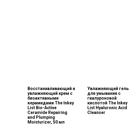
Восстанавливающий и
Увлажняющий гель
увлажняющий крем с
для умывания с
биоактивными
гиалуроновой
керамидами The Inkey
кислотой The Inkey
List Bio-Active
List Hyaluronic Acid
Ceramide Repairing
Сleanser
and Plumping
Moisturizer, 50 мл