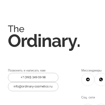
Позвонить и написать нам
Мессенджеры
+7 (993) 349-59-98
info@ordinary-cosmetics.ru
Соц. сети
Instagram является запрещённой 
организацией на территории РФ.
© 2026 The Ordinary Cosmetics