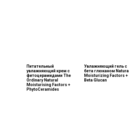
Питательный
Увлажняющий гель с
увлажняющий крем с
бета глюканом Natura
фитоцерамидами The
Moisturizing Factors +
Ordinary Natural
Beta Glucan
Moisturising Factors +
PhytoCeramides