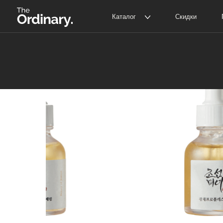
Каталог
Скидки
Покупат
The Ordinary
Д
The INKEY
С
Корейская косметика