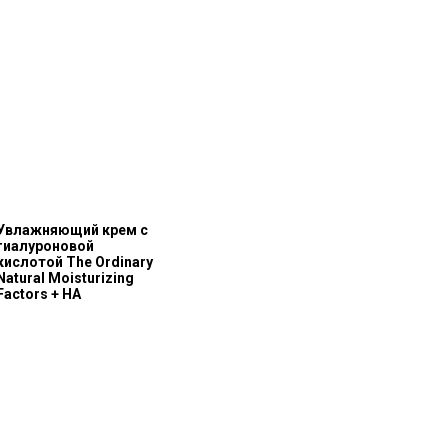
Увлажняющий крем с
гиалуроновой
кислотой The Ordinary
Natural Moisturizing
Factors + HA
О бренде
Полезное
О нас
Блог
История The Ordinary