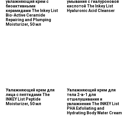
увлажняющий крем с
умывания с гиалуроновой
биоактивными
кислотой The Inkey List
керамидами The Inkey List
Hyaluronic Acid Сleanser
Bio-Active Ceramide
Repairing and Plumping
Moisturizer, 50 мл
Увлажняющий крем для
Увлажняющий крем для
лица с пептидами The
тела 2-в-1 для
INKEY List Peptide
отшелушивания и
Moisturizer, 50 мл
увлажнения The INKEY List
PHA Exfoliating and
Hydrating Body Water Cream