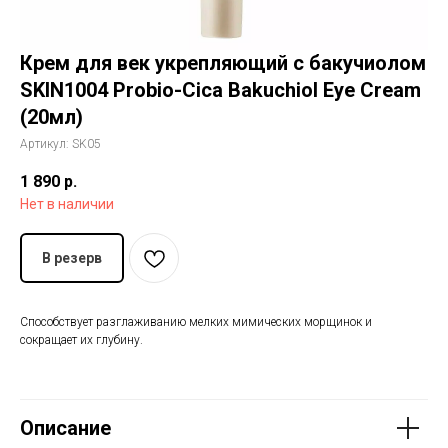
История The Ordinary
Крем для век укрепляющий с бакучиолом
SKIN1004 Probio-Cica Bakuchiol Eye Cream
Блог
(20мл)
Контакты
Артикул:
SK05
1 890
р.
Нет в наличии
В резерв
Способствует разглаживанию мелких мимических морщинок и
сокращает их глубину.
Описание