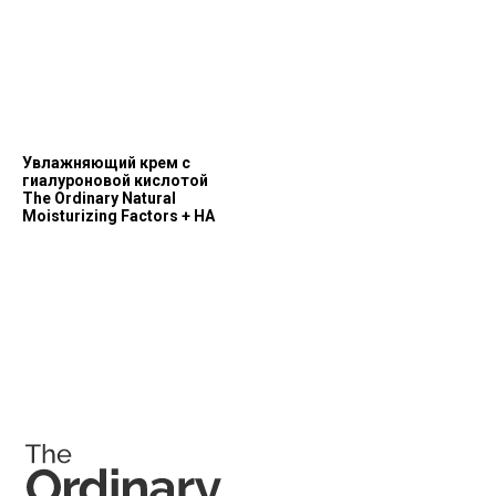
Позвонить и написать нам
+7 (993) 349-59-98
info@ordinary-cosmetics.ru
Увлажняющий крем с
гиалуроновой кислотой
The Ordinary Natural
Moisturizing Factors + HA
Соц. сети
Instagram является запрещённой экстремистской
организацией на территории РФ.
Мессенджеры