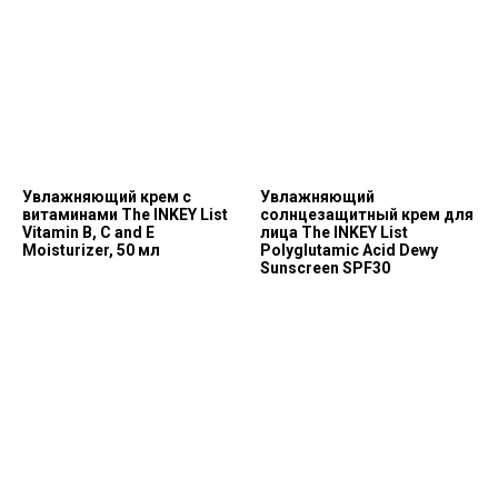
Увлажняющий крем с
Увлажняющий
витаминами The INKEY List
солнцезащитный крем для
Vitamin B, C and E
лица The INKEY List
Moisturizer, 50 мл
Polyglutamic Acid Dewy
Sunscreen SPF30