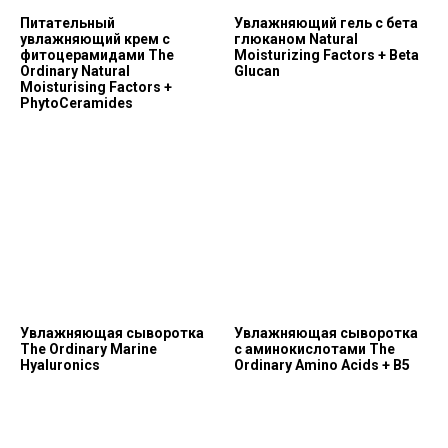
Питательный
Увлажняющий гель с бета
увлажняющий крем с
глюканом Natural
фитоцерамидами The
Moisturizing Factors + Beta
Ordinary Natural
Glucan
Moisturising Factors +
PhytoCeramides
Увлажняющая сыворотка
Увлажняющая сыворотка
The Ordinary Marine
с аминокислотами The
Hyaluronics
Ordinary Amino Acids + B5