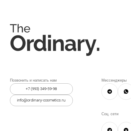
Позвонить и написать нам
Мессенджеры
+7 (993) 349-59-98
info@ordinary-cosmetics.ru
Соц. сети
Instagram является запрещённой 
организацией на территории РФ.
© 2026 The Ordinary Cosmetics