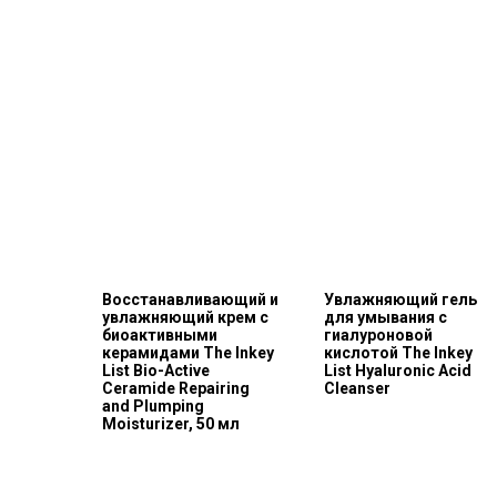
Восстанавливающий и
Увлажняющий гель
увлажняющий крем с
для умывания с
биоактивными
гиалуроновой
керамидами The Inkey
кислотой The Inkey
List Bio-Active
List Hyaluronic Acid
Ceramide Repairing
Сleanser
and Plumping
Moisturizer, 50 мл