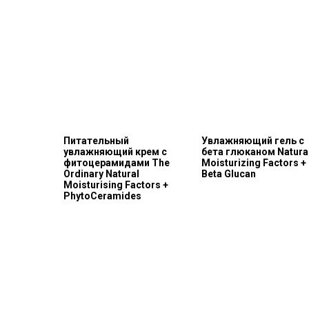
Питательный
Увлажняющий гель с
увлажняющий крем с
бета глюканом Natura
фитоцерамидами The
Moisturizing Factors +
Ordinary Natural
Beta Glucan
Moisturising Factors +
PhytoCeramides