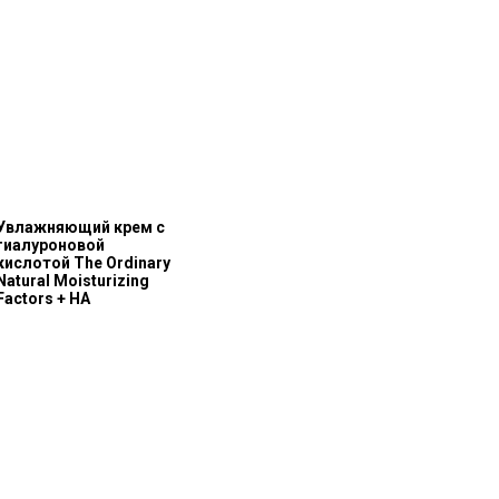
Увлажняющий крем с
гиалуроновой
кислотой The Ordinary
Natural Moisturizing
Factors + HA
О бренде
Полезное
О нас
Блог
История The Ordinary