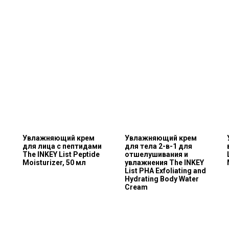
Увлажняющий крем
Увлажняющий крем
для лица с пептидами
для тела 2-в-1 для
The INKEY List Peptide
отшелушивания и
Moisturizer, 50 мл
увлажнения The INKEY
List PHA Exfoliating and
Hydrating Body Water
Cream