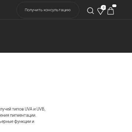
0
учить консультацию
иками BEAUTY
ics (50мл)
учей типов UVA и UVB,
ления пигментации.
ьерные функции и