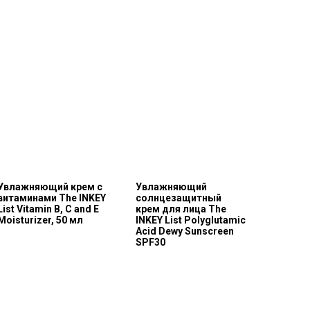
Увлажняющий крем с
Увлажняющий
витаминами The INKEY
солнцезащитный
List Vitamin B, C and E
крем для лица The
Moisturizer, 50 мл
INKEY List Polyglutamic
Acid Dewy Sunscreen
SPF30