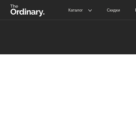
Каталог
Скидки
Покупат
The Ordinary
Д
The INKEY
С
Корейская косметика