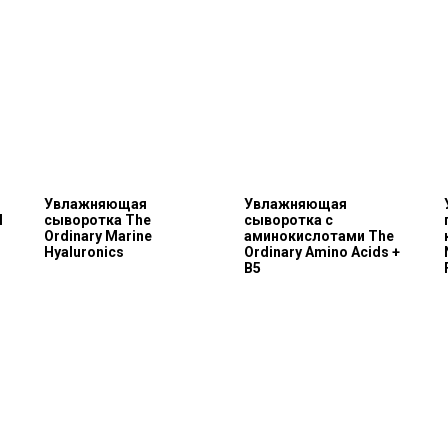
Увлажняющая
Увлажняющая
l
сыворотка The
сыворотка с
Ordinary Marine
аминокислотами The
Hyaluronics
Ordinary Amino Acids +
B5
Каталог
Покупателям
Косметика The Ordinary
Доставка и оплата
Косметика The INKEY
Самовывоз
Корейская косметика
Скидки