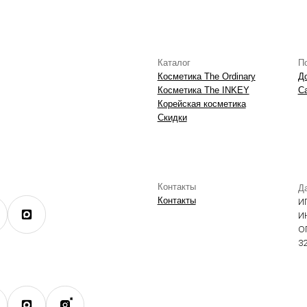
Контакты
Данные о компании
Контакты
ИП Фомина Е.А.
ИНН: 370305605701
ОГРНИП:
325508100410286
экстремистской