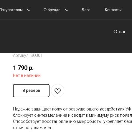
елям
О бренде
Блог
Контакты
Пол
оставка и оплата
О нас
Солнцезащитный крем с пробиот
амовывоз
История The Ordinary
OF JOSEON Relief Sun: Rice+Probiot
Артикул:
BOJ01
1 790
р.
Нет в наличии
В резерв
Надёжно защищает кожу от разрушающего воздействия УФ-л
блокирует синтез меланина и сводит к минимуму риск появ
Способствует восстановлению микробиоты, укрепляет бар
отлично увлажняет.