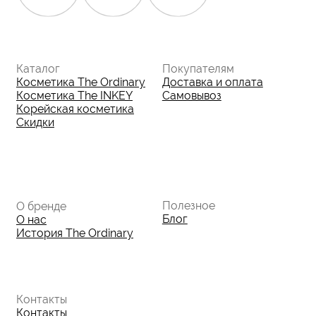
Данные о компании
ИП Фомина Е.А.
ИНН: 370305605701
ОГРНИП:
325508100410286
© 2026 The Ordinary Cosmetics