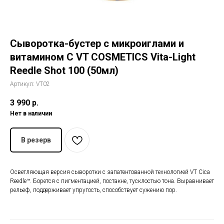
История The Ordinary
Сыворотка-бустер с микроиглами и
Блог
витамином C VT COSMETICS Vita-Light
Reedle Shot 100 (50мл)
Контакты
Артикул:
VT02
3 990
р.
Нет в наличии
В резерв
Осветляющая версия сыворотки с запатентованной технологией VT Cica
Reedle™. Борется с пигментацией, постакне, тусклостью тона. Выравнивает
рельеф, поддерживает упругость, способствует сужению пор.