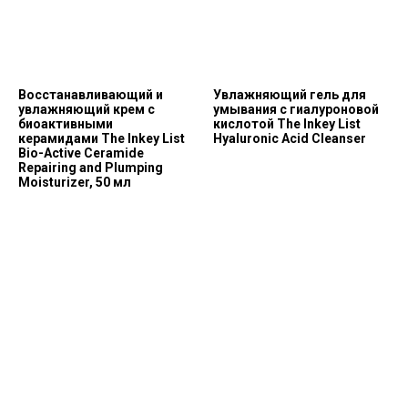
Восстанавливающий и
Увлажняющий гель для
увлажняющий крем с
умывания с гиалуроновой
биоактивными
кислотой The Inkey List
керамидами The Inkey List
Hyaluronic Acid Сleanser
Bio-Active Ceramide
Repairing and Plumping
Moisturizer, 50 мл