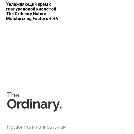
Увлажняющий крем с
гиалуроновой кислотой
The Ordinary Natural
Moisturizing Factors + HA
Соц. сети
Instagram является запрещённой экстремистской
организацией на территории РФ.
Мессенджеры
Каталог
Покупателям
Косметика The Ordinary
Доставка и оплата
Косметика The INKEY
Самовывоз