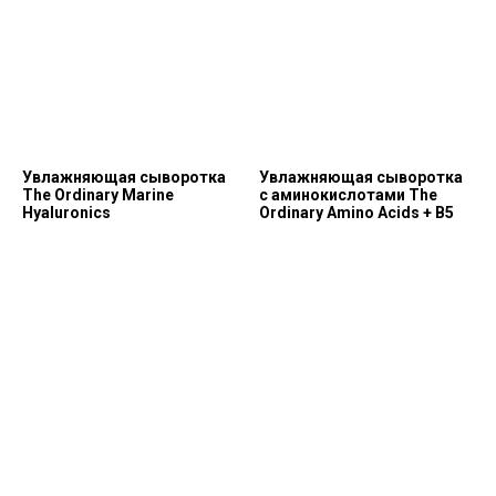
Увлажняющая сыворотка
Увлажняющая сыворотка
The Ordinary Marine
с аминокислотами The
Hyaluronics
Ordinary Amino Acids + B5
Позвонить и написать нам
+7 (993) 349-59-98
info@ordinary-cosmetics.ru