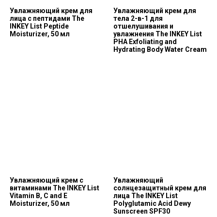
Увлажняющий крем для
Увлажняющий крем для
лица с пептидами The
тела 2-в-1 для
INKEY List Peptide
отшелушивания и
Moisturizer, 50 мл
увлажнения The INKEY List
PHA Exfoliating and
Hydrating Body Water Cream
Увлажняющий крем с
Увлажняющий
витаминами The INKEY List
солнцезащитный крем для
Vitamin B, C and E
лица The INKEY List
Moisturizer, 50 мл
Polyglutamic Acid Dewy
Sunscreen SPF30