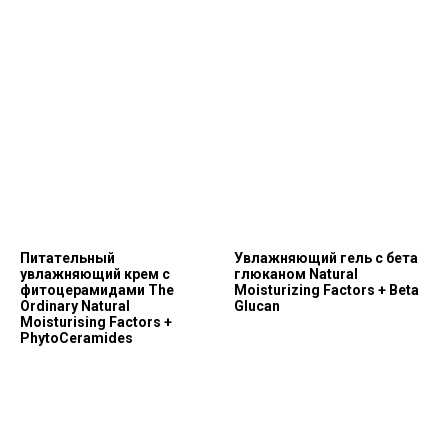
Питательный
Увлажняющий гель с бета
увлажняющий крем с
глюканом Natural
фитоцерамидами The
Moisturizing Factors + Beta
Ordinary Natural
Glucan
Moisturising Factors +
PhytoCeramides