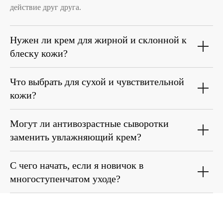
действие друг друга.
info@ordinary-cosmetics.ru
Нужен ли крем для жирной и склонной к
блеску кожи?
Соц. сети
Что выбрать для сухой и чувствительной
кожи?
Instagram является запрещённой экстремистской
Могут ли антивозрастные сыворотки
организацией на территории РФ.
заменить увлажняющий крем?
Мессенджеры
С чего начать, если я новичок в
многоступенчатом уходе?
Каталог
Покупателям