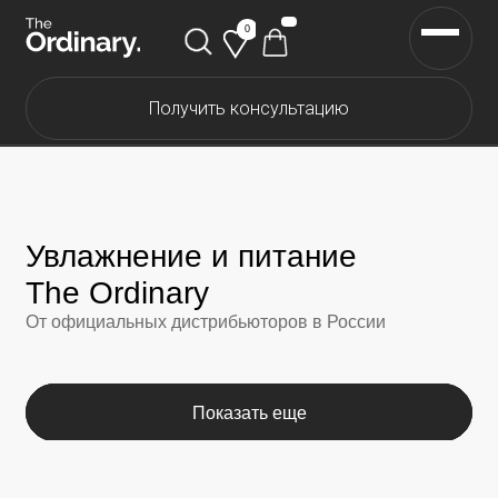
0
Получить консультацию
Каталог The Ordinary
Каталог The INKEY
Увлажнение и питание
Каталог Корейской косметики
The Ordinary
От официальных дистрибьюторов в России
Скидки
Доставка и оплата
Показать еще
Загружаем...
Самовывоз
О нас