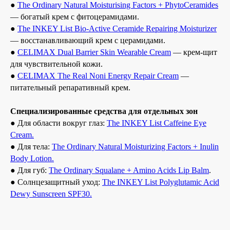
●
The Ordinary Natural Moisturising Factors + PhytoCeramides
— богатый крем с фитоцерамидами.
●
The INKEY List Bio-Active Ceramide Repairing Moisturizer
— восстанавливающий крем с церамидами.
●
CELIMAX Dual Barrier Skin Wearable Cream
— крем-щит
для чувствительной кожи.
●
CELIMAX The Real Noni Energy Repair Cream
—
питательный репаративный крем.
Специализированные средства для отдельных зон
● Для области вокруг глаз:
The INKEY List Caffeine Eye
Cream.
● Для тела:
The Ordinary Natural Moisturizing Factors + Inulin
Body Lotion.
● Для губ:
The Ordinary Squalane + Amino Acids Lip Balm
.
● Солнцезащитный уход:
The INKEY List Polyglutamic Acid
Dewy Sunscreen SPF30.