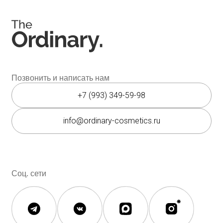
Косметика The Ordinary
Доставка и оплата
Косметика The INKEY
Самовывоз
Корейская косметика
Скидки
Полезное
О бренде
Блог
О нас
История The Ordinary
Контакты
Контакты
Юридическая документация
Публичная оферта
Политика конфиденциальности
Политика возврата и обмена