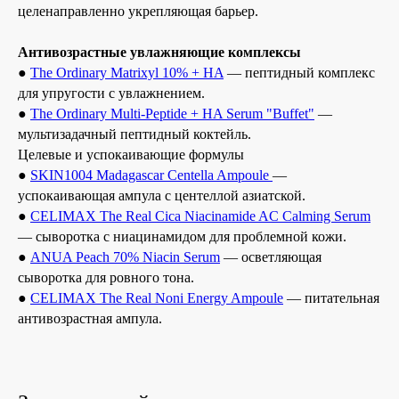
целенаправленно укрепляющая барьер.
Антивозрастные увлажняющие комплексы
●
The Ordinary Matrixyl 10% + HA
— пептидный комплекс
для упругости с увлажнением.
●
The Ordinary Multi-Peptide + HA Serum "Buffet"
—
мультизадачный пептидный коктейль.
Целевые и успокаивающие формулы
●
SKIN1004 Madagascar Centella Ampoule
—
успокаивающая ампула с центеллой азиатской.
●
CELIMAX The Real Cica Niacinamide AC Calming Serum
— сыворотка с ниацинамидом для проблемной кожи.
●
ANUA Peach 70% Niacin Serum
— осветляющая
сыворотка для ровного тона.
●
CELIMAX The Real Noni Energy Ampoule
— питательная
антивозрастная ампула.