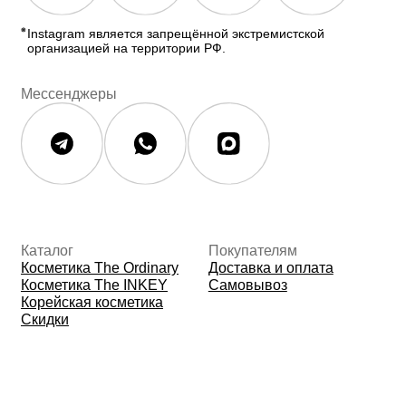
Данные о компании
ИП Фомина Е.А.
ИНН: 370305605701
ОГРНИП:
325508100410286
© 2026 The Ordinary Cosmetics